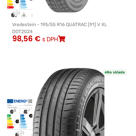
Vredestein - 195/55 R16 QUATRAC [91] V XL
DOT2024
98,56
€
s DPH
Na sklade