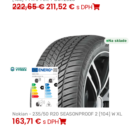
222,65
€
211,52
€
s DPH
Na sklade
Nokian - 235/50 R20 SEASONPROOF 2 [104] W XL
163,71
€
s DPH