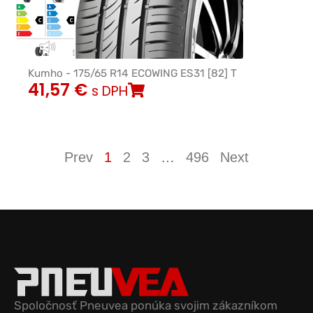
Kumho - 175/65 R14 ECOWING ES31 [82] T
41,57
€
s DPH
Prev
1
2
3
…
496
Next
Spoločnosť Pneuvea ponúka svojim zákazníkom