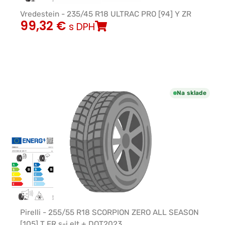
Vredestein - 235/45 R18 ULTRAC PRO [94] Y ZR
99,32
€
s DPH
Na sklade
Pirelli - 255/55 R18 SCORPION ZERO ALL SEASON
[105] T FR s-i elt + DOT2023