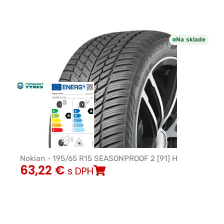
Na sklade
Nokian - 195/65 R15 SEASONPROOF 2 [91] H
63,22
€
s DPH