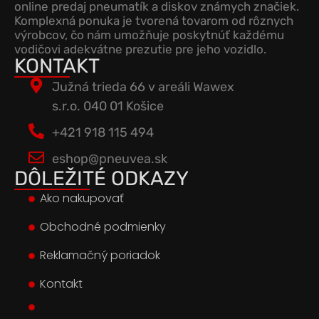
online predaj pneumatík a diskov známych značiek.
Komplexná ponuka je tvorená tovarom od rôznych
výrobcov, čo nám umožňuje poskytnúť každému
vodičovi adekvátne prezutie pre jeho vozidlo.
KONTAKT
Južná trieda 66 v areáli Wawex
s.r.o. 040 01 Košice
+421 918 115 494
eshop@pneuvea.sk
DÔLEŽITÉ ODKAZY
Ako nakupovať
Obchodné podmienky
Reklamačný poriadok
Kontakt