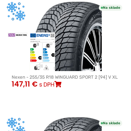
Na sklade
Nexen - 255/35 R18 WINGUARD SPORT 2 [94] V XL
147,11
€
s DPH
Na sklade