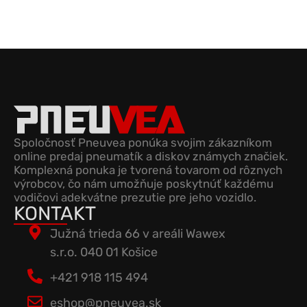
Spoločnosť Pneuvea ponúka svojim zákazníkom
online predaj pneumatík a diskov známych značiek.
Komplexná ponuka je tvorená tovarom od rôznych
výrobcov, čo nám umožňuje poskytnúť každému
vodičovi adekvátne prezutie pre jeho vozidlo.
KONTAKT
Južná trieda 66 v areáli Wawex
s.r.o. 040 01 Košice
+421 918 115 494
eshop@pneuvea.sk