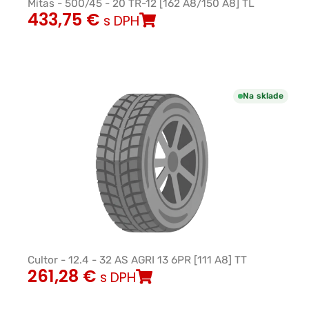
Mitas - 500/45 - 20 TR-12 [162 A8/150 A8] TL
433,75
€
s DPH
Na sklade
Cultor - 12.4 - 32 AS AGRI 13 6PR [111 A8] TT
261,28
€
s DPH