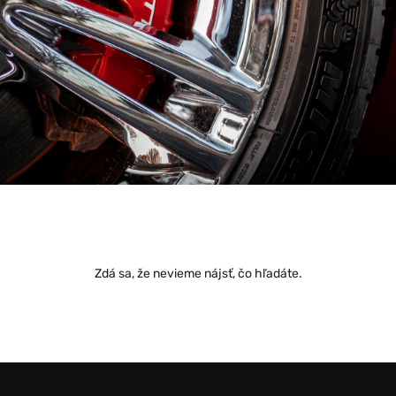
Zdá sa, že nevieme nájsť, čo hľadáte.