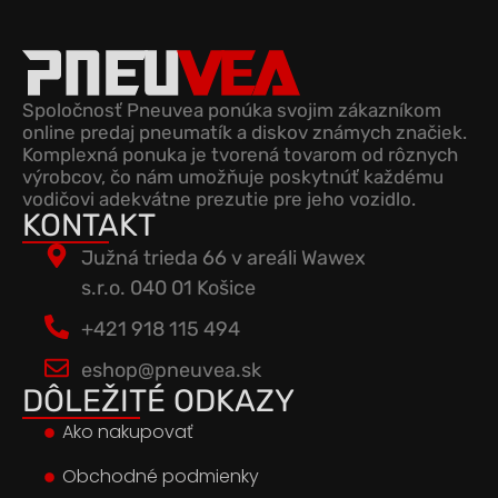
Spoločnosť Pneuvea ponúka svojim zákazníkom
online predaj pneumatík a diskov známych značiek.
Komplexná ponuka je tvorená tovarom od rôznych
výrobcov, čo nám umožňuje poskytnúť každému
vodičovi adekvátne prezutie pre jeho vozidlo.
KONTAKT
Južná trieda 66 v areáli Wawex
s.r.o. 040 01 Košice
+421 918 115 494
eshop@pneuvea.sk
DÔLEŽITÉ ODKAZY
Ako nakupovať
Obchodné podmienky