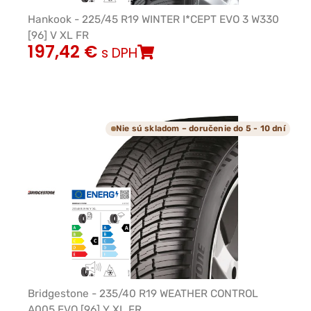
Hankook - 225/45 R19 WINTER I*CEPT EVO 3 W330
[96] V XL FR
197,42
€
s DPH
Nie sú skladom – doručenie do 5 - 10 dní
Bridgestone - 235/40 R19 WEATHER CONTROL
A005 EVO [96] Y XL FR