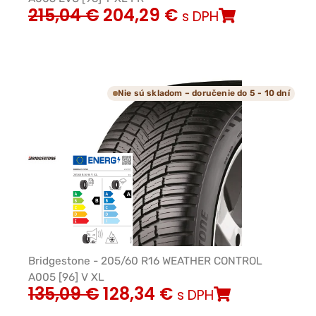
215,04
€
204,29
€
s DPH
Nie sú skladom – doručenie do 5 - 10 dní
Bridgestone - 205/60 R16 WEATHER CONTROL
A005 [96] V XL
135,09
€
128,34
€
s DPH