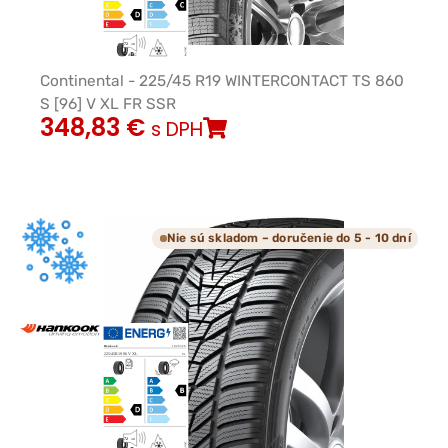
Continental - 225/45 R19 WINTERCONTACT TS 860
S [96] V XL FR SSR
348,83
€
s DPH
Nie sú skladom – doručenie do 5 - 10 dní