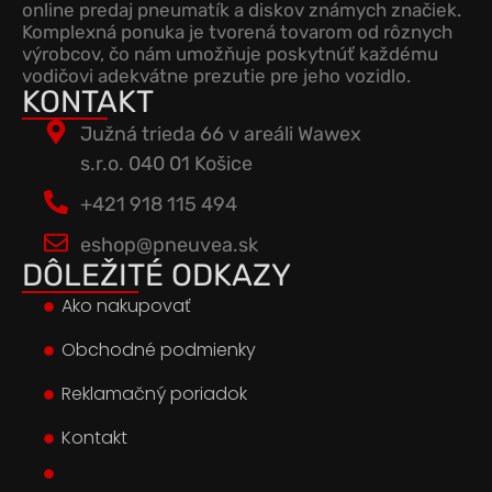
online predaj pneumatík a diskov známych značiek.
Komplexná ponuka je tvorená tovarom od rôznych
výrobcov, čo nám umožňuje poskytnúť každému
vodičovi adekvátne prezutie pre jeho vozidlo.
KONTAKT
Južná trieda 66 v areáli Wawex
s.r.o. 040 01 Košice
+421 918 115 494
eshop@pneuvea.sk
DÔLEŽITÉ ODKAZY
Ako nakupovať
Obchodné podmienky
Reklamačný poriadok
Kontakt