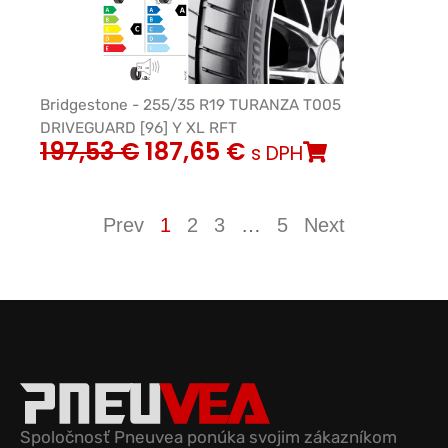
Bridgestone - 255/35 R19 TURANZA T005
DRIVEGUARD [96] Y XL RFT
197,53
€
187,65
€
s DPH
Prev
1
2
3
…
5
Next
Spoločnosť Pneuvea ponúka svojim zákazníkom