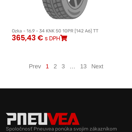
Ozka - 16.9 - 34 KNK 50 10PR [142 A6] TT
365,43
€
s DPH
Prev
1
2
3
…
13
Next
Spoločnosť Pneuvea ponúka svojim zákazníkom