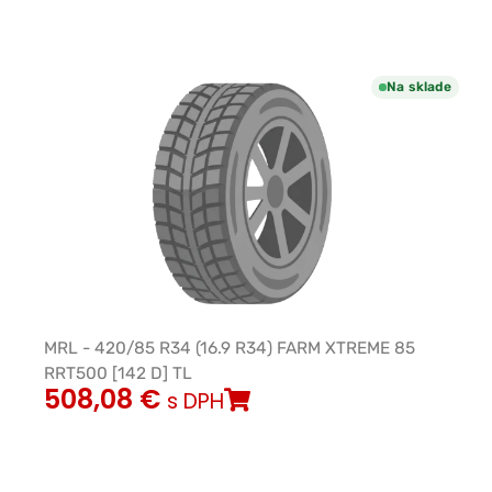
Na sklade
MRL - 420/85 R34 (16.9 R34) FARM XTREME 85
RRT500 [142 D] TL
508,08
€
s DPH