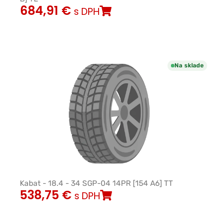
684,91
€
s DPH
Na sklade
Kabat - 18.4 - 34 SGP-04 14PR [154 A6] TT
538,75
€
s DPH