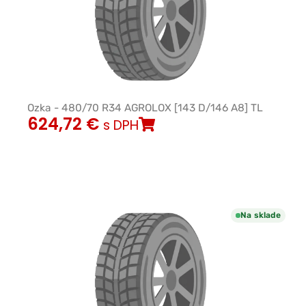
Ozka - 480/70 R34 AGROLOX [143 D/146 A8] TL
624,72
€
s DPH
Na sklade