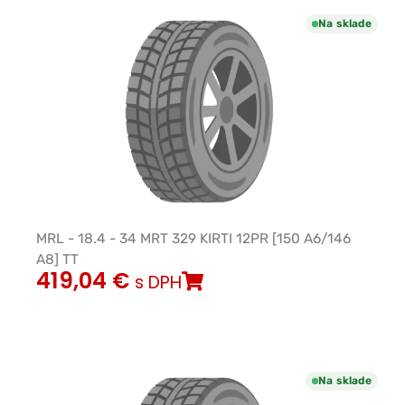
Na sklade
MRL - 18.4 - 34 MRT 329 KIRTI 12PR [150 A6/146
A8] TT
419,04
€
s DPH
Na sklade