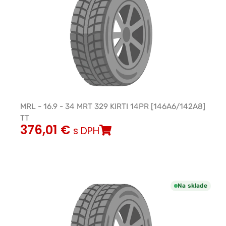
MRL - 16.9 - 34 MRT 329 KIRTI 14PR [146A6/142A8]
TT
376,01
€
s DPH
Na sklade