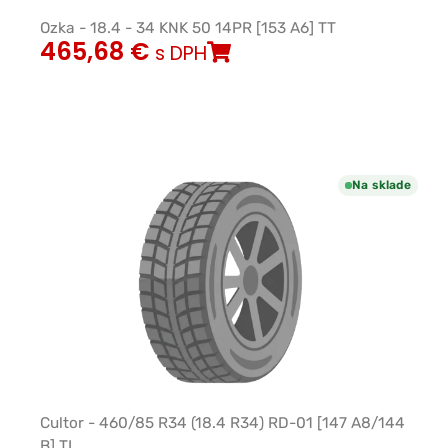
Ozka - 18.4 - 34 KNK 50 14PR [153 A6] TT
465,68
€
s DPH
Na sklade
Cultor - 460/85 R34 (18.4 R34) RD-01 [147 A8/144
B] TL