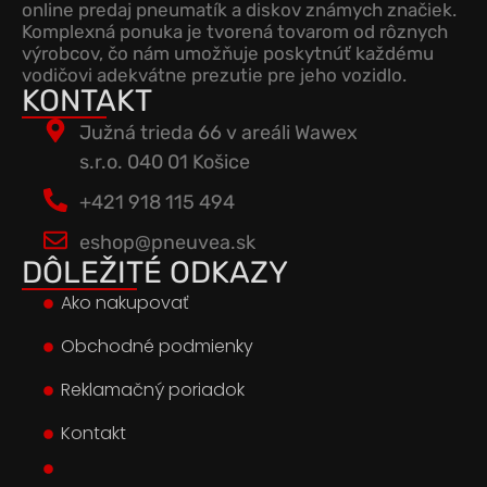
online predaj pneumatík a diskov známych značiek.
Komplexná ponuka je tvorená tovarom od rôznych
výrobcov, čo nám umožňuje poskytnúť každému
vodičovi adekvátne prezutie pre jeho vozidlo.
KONTAKT
Južná trieda 66 v areáli Wawex
s.r.o. 040 01 Košice
+421 918 115 494
eshop@pneuvea.sk
DÔLEŽITÉ ODKAZY
Ako nakupovať
Obchodné podmienky
Reklamačný poriadok
Kontakt