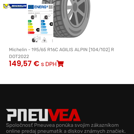
Michelin - 195/65 R16C AGILIS ALPIN [104/102] R
DOT2022
149,57
€
s DPH
Spoločnosť Pneuvea ponúka svojim zákazníkom
online predaj pneumatík a diskov známych značiek.