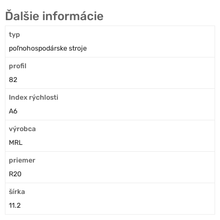
Ďalšie informácie
typ
poľnohospodárske stroje
profil
82
Index rýchlosti
A6
výrobca
MRL
priemer
R20
šírka
11.2