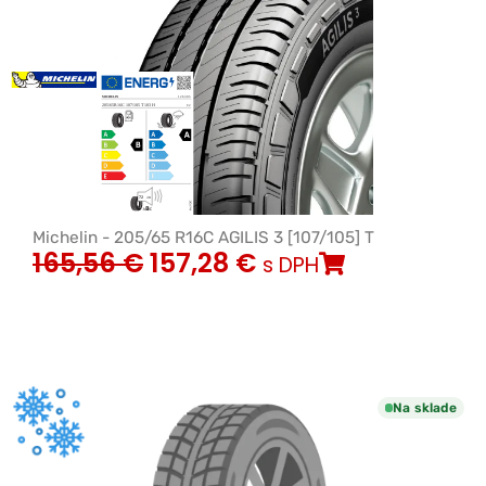
Michelin - 205/65 R16C AGILIS 3 [107/105] T
165,56
€
157,28
€
s DPH
Na sklade