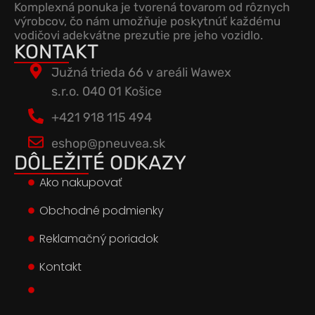
Komplexná ponuka je tvorená tovarom od rôznych
výrobcov, čo nám umožňuje poskytnúť každému
vodičovi adekvátne prezutie pre jeho vozidlo.
KONTAKT
Južná trieda 66 v areáli Wawex
s.r.o. 040 01 Košice
+421 918 115 494
eshop@pneuvea.sk
DÔLEŽITÉ ODKAZY
Ako nakupovať
Obchodné podmienky
Reklamačný poriadok
Kontakt