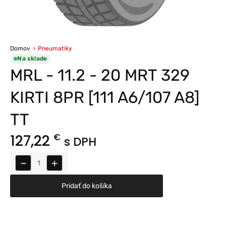
Domov
Pneumatiky
Na sklade
MRL - 11.2 - 20 MRT 329
KIRTI 8PR [111 A6/107 A8]
TT
127,22
€
s DPH
−
+
Pridať do košíka