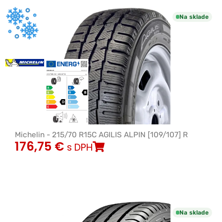
Na sklade
Michelin - 215/70 R15C AGILIS ALPIN [109/107] R
176,75
€
s DPH
Na sklade