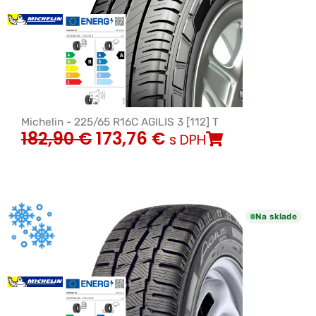
Michelin - 225/65 R16C AGILIS 3 [112] T
182,90
€
173,76
€
s DPH
Na sklade