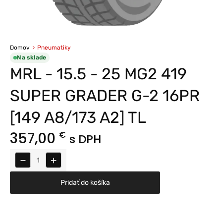
Domov
Pneumatiky
Na sklade
MRL - 15.5 - 25 MG2 419
SUPER GRADER G-2 16PR
[149 A8/173 A2] TL
357,00
€
s DPH
−
+
Pridať do košíka