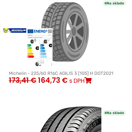
Na sklade
Michelin - 225/60 R16C AGILIS 3 [105] H DOT2021
173,41
€
164,73
€
s DPH
Na sklade