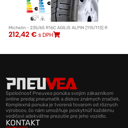
Michelin - 235/65 R16C AGILIS ALPIN [115/113] R
212,42
€
s DPH
Spoločnosť Pneuvea ponúka svojim zákazníkom
online predaj pneumatík a diskov známych značiek.
Komplexná ponuka je tvorená tovarom od rôznych
výrobcov, čo nám umožňuje poskytnúť každému
vodičovi adekvátne prezutie pre jeho vozidlo.
KONTAKT