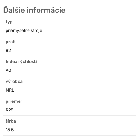
Ďalšie informácie
typ
priemyselné stroje
profil
82
Index rýchlosti
A8
výrobca
MRL
priemer
R25
šírka
15.5