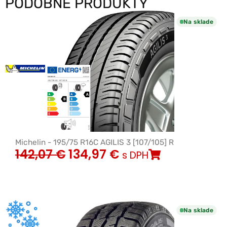
PODOBNÉ PRODUKTY
Na sklade
Michelin - 195/75 R16C AGILIS 3 [107/105] R
142,07
€
134,97
€
s DPH
Na sklade