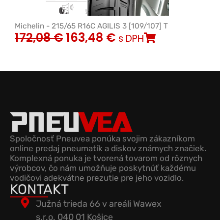
Michelin - 215/65 R16C AGILIS 3 [109/107] T
172,08
€
163,48
€
s DPH
Spoločnosť Pneuvea ponúka svojim zákazníkom
online predaj pneumatík a diskov známych značiek.
Komplexná ponuka je tvorená tovarom od rôznych
výrobcov, čo nám umožňuje poskytnúť každému
vodičovi adekvátne prezutie pre jeho vozidlo.
KONTAKT
Južná trieda 66 v areáli Wawex
s.r.o. 040 01 Košice