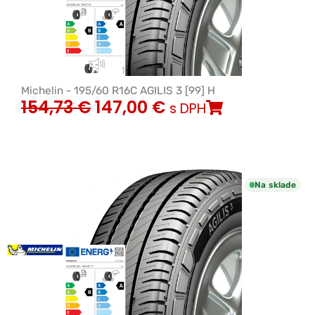
Michelin - 195/60 R16C AGILIS 3 [99] H
154,73
€
147,00
€
s DPH
Na sklade