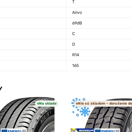
T
Arivo
69dB
C
D
R14
165
Y
Na sklade
Nie sú skladom – doručenie do