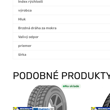
Index rýchlosti
výrobca
Hluk
Brzdná dráha za mokra
Valivý odpor
priemer
šírka
PODOBNÉ PRODUKT
Na sklade