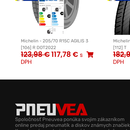
Michelin - 205/70 R15C AGILIS 3
Micheli
[106] R DOT2022
[112] T
123,98
€
117,78
€
182,
s
DPH
DPH
Spoločnosť Pneuvea ponúka svojim zákazníkom
online predaj pneumatík a diskov známych značiek