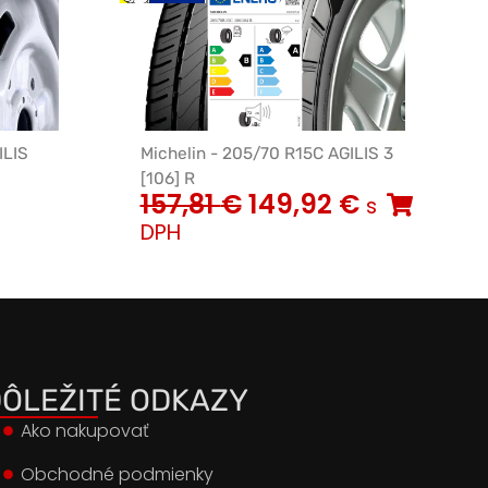
ILIS
Michelin - 205/70 R15C AGILIS 3
[106] R
157,81
€
149,92
€
s
DPH
ÔLEŽITÉ ODKAZY
Ako nakupovať
Obchodné podmienky