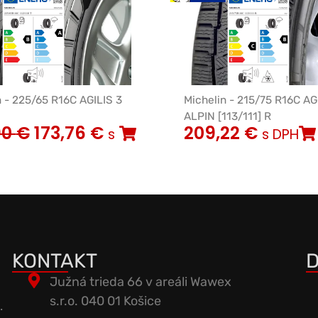
n - 225/65 R16C AGILIS 3
Michelin - 215/75 R16C AG
ALPIN [113/111] R
90
€
173,76
€
209,22
€
s
s DPH
KONTAKT
D
Južná trieda 66 v areáli Wawex
s.r.o. 040 01 Košice
.