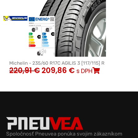
Michelin - 235/60 R17C AGILIS 3 [117/115] R
220,91
€
209,86
€
s DPH
Spoločnosť Pneuvea ponúka svojim zákazníkom