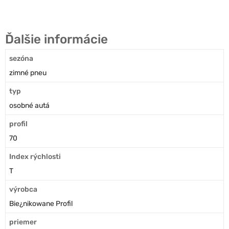
Ďalšie informácie
sezóna
zimné pneu
typ
osobné autá
profil
70
Index rýchlosti
T
výrobca
Bie¿nikowane Profil
priemer