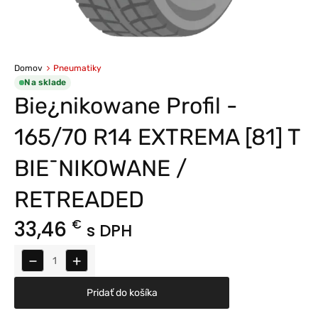
Domov
Pneumatiky
Na sklade
Bie¿nikowane Profil -
165/70 R14 EXTREMA [81] T
BIE¯NIKOWANE /
RETREADED
33,46
€
s DPH
−
+
Pridať do košíka