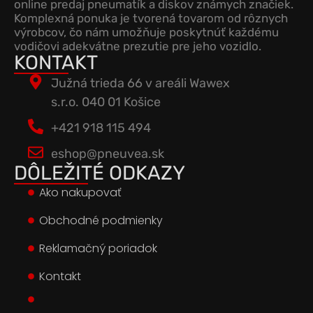
online predaj pneumatík a diskov známych značiek.
Komplexná ponuka je tvorená tovarom od rôznych
výrobcov, čo nám umožňuje poskytnúť každému
vodičovi adekvátne prezutie pre jeho vozidlo.
KONTAKT
Južná trieda 66 v areáli Wawex
s.r.o. 040 01 Košice
+421 918 115 494
eshop@pneuvea.sk
DÔLEŽITÉ ODKAZY
Ako nakupovať
Obchodné podmienky
Reklamačný poriadok
Kontakt