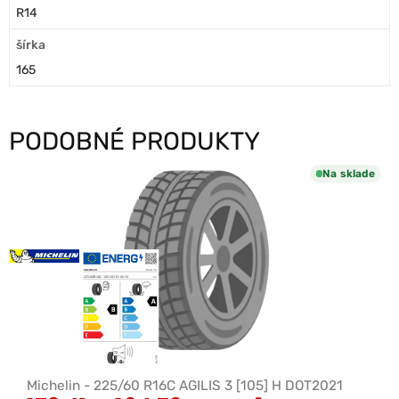
R14
šírka
165
PODOBNÉ PRODUKTY
Na sklade
Michelin - 225/60 R16C AGILIS 3 [105] H DOT2021