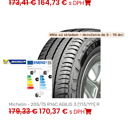
173,41
€
164,73
€
s DPH
Nie sú skladom – doručenie do 5 - 10 dní
Michelin - 205/75 R16C AGILIS 3 [113/111] R
179,33
€
170,37
€
s DPH