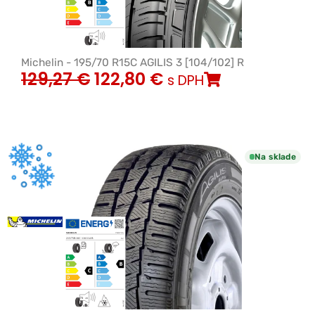
Michelin - 195/70 R15C AGILIS 3 [104/102] R
129,27
€
122,80
€
s DPH
Na sklade