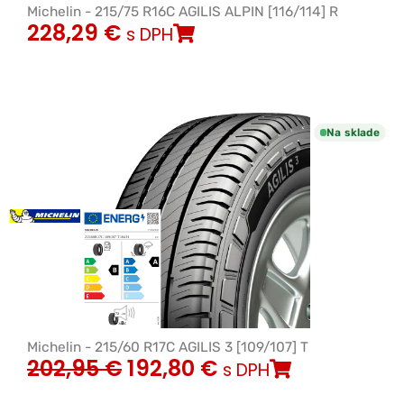
Michelin - 215/75 R16C AGILIS ALPIN [116/114] R
228,29
€
s DPH
Na sklade
Michelin - 215/60 R17C AGILIS 3 [109/107] T
202,95
€
192,80
€
s DPH