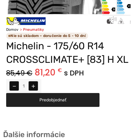
Domov
Pneumatiky
Nie sú skladom – doručenie do 5 - 10 dní
Michelin - 175/60 R14
CROSSCLIMATE+ [83] H XL
81,20
€
85,49
€
s DPH
−
+
Predobjednať
Ďalšie informácie