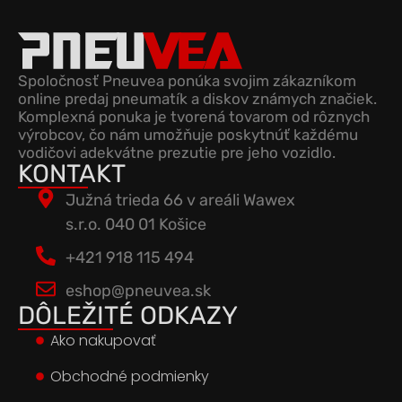
Spoločnosť Pneuvea ponúka svojim zákazníkom
online predaj pneumatík a diskov známych značiek.
Komplexná ponuka je tvorená tovarom od rôznych
výrobcov, čo nám umožňuje poskytnúť každému
vodičovi adekvátne prezutie pre jeho vozidlo.
KONTAKT
Južná trieda 66 v areáli Wawex
s.r.o. 040 01 Košice
+421 918 115 494
eshop@pneuvea.sk
DÔLEŽITÉ ODKAZY
Ako nakupovať
Obchodné podmienky