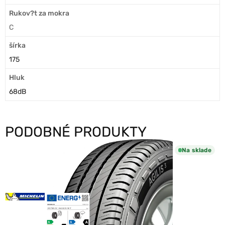
Rukov?t za mokra
C
šírka
175
Hluk
68dB
PODOBNÉ PRODUKTY
Na sklade