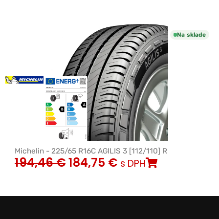
Na sklade
Michelin - 225/65 R16C AGILIS 3 [112/110] R
194,46
€
184,75
€
s DPH