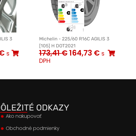
ILIS 3
Michelin - 225/60 R16C AGILIS 3
[105] H DOT2021
€
173,41
€
164,73
€
s
s
DPH
ÔLEŽITÉ ODKAZY
Ako nakupovať
Obchodné podmienky