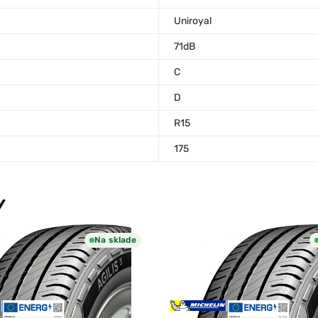
Uniroyal
71dB
C
D
R15
175
Y
Na sklade