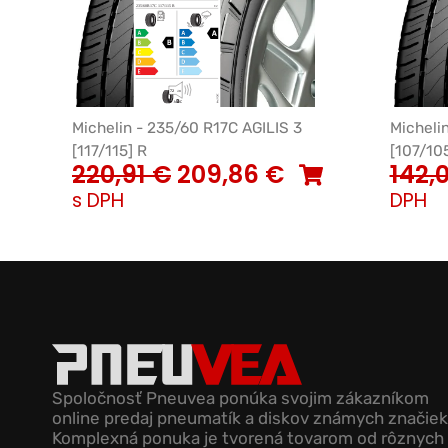
Michelin - 235/60 R17C AGILIS 3
Micheli
[117/115] R
[107/10
220,91
€
209,86
€
142,
s DPH
DPH
Spoločnosť Pneuvea ponúka svojim zákazníkom
online predaj pneumatík a diskov známych značiek
Komplexná ponuka je tvorená tovarom od rôznych