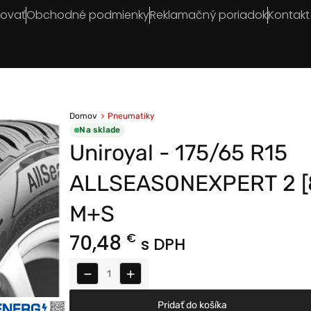
povať
Obchodné podmienky
Reklamačný poriadok
Kontakt
Domov
Pneumatiky
Na sklade
Uniroyal - 175/65 R15
ALLSEASONEXPERT 2 [
M+S
70,48
€
s DPH
−
+
Pridať do košíka