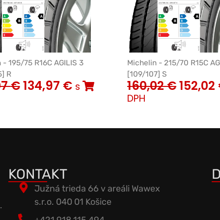
n - 195/75 R16C AGILIS 3
Michelin - 215/70 R15C AG
5] R
[109/107] S
07
€
134,97
€
160,02
€
152,02
s
DPH
KONTAKT
D
Južná trieda 66 v areáli Wawex
s.r.o. 040 01 Košice
.