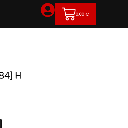
0,00
€
84] H