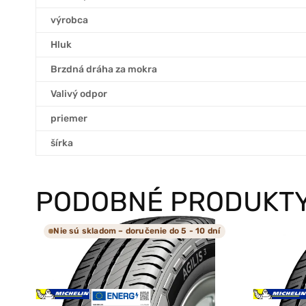
výrobca
Hluk
Brzdná dráha za mokra
Valivý odpor
priemer
šírka
PODOBNÉ PRODUKT
Nie sú skladom – doručenie do 5 - 10 dní