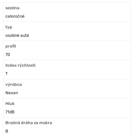
sezóna
celoročné
typ
osobné autá
profil
70
Index rýchlosti
T
výrobca
Nexen
Hluk
71dB
Brzdná dráha za mokra
B