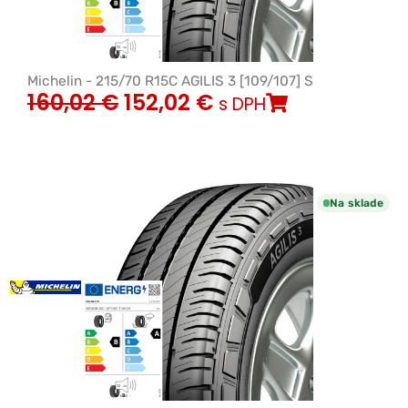
Michelin - 215/70 R15C AGILIS 3 [109/107] S
160,02
€
152,02
€
s DPH
Na sklade