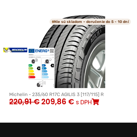
Nie sú skladom – doručenie do 5 - 10 dní
Michelin - 235/60 R17C AGILIS 3 [117/115] R
220,91
€
209,86
€
s DPH