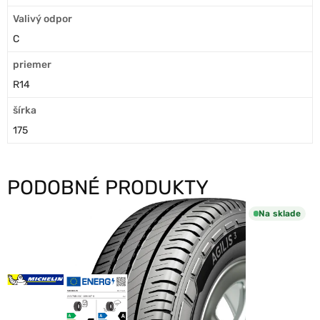
Valivý odpor
C
priemer
R14
šírka
175
PODOBNÉ PRODUKTY
Na sklade