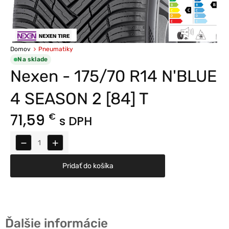
Domov
Pneumatiky
Na sklade
Nexen - 175/70 R14 N'BLUE
4 SEASON 2 [84] T
71,59
€
s DPH
−
+
Pridať do košíka
Ďalšie informácie