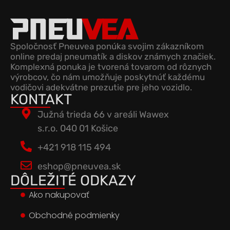
Spoločnosť Pneuvea ponúka svojim zákazníkom
online predaj pneumatík a diskov známych značiek.
Komplexná ponuka je tvorená tovarom od rôznych
výrobcov, čo nám umožňuje poskytnúť každému
vodičovi adekvátne prezutie pre jeho vozidlo.
KONTAKT
Južná trieda 66 v areáli Wawex
s.r.o. 040 01 Košice
+421 918 115 494
eshop@pneuvea.sk
DÔLEŽITÉ ODKAZY
Ako nakupovať
Obchodné podmienky