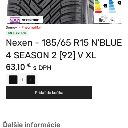
Domov
Pneumatiky
Na sklade
Nexen - 185/65 R15 N'BLUE
4 SEASON 2 [92] V XL
63,10
€
s DPH
−
+
Pridať do košíka
Ďalšie informácie