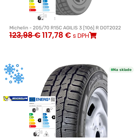
Michelin - 205/70 R15C AGILIS 3 [106] R DOT2022
123,98
€
117,78
€
s DPH
Na sklade