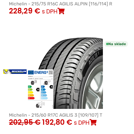
Michelin - 215/75 R16C AGILIS ALPIN [116/114] R
228,29
€
s DPH
Na sklade
Michelin - 215/60 R17C AGILIS 3 [109/107] T
202,95
€
192,80
€
s DPH