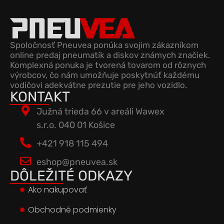
Spoločnosť Pneuvea ponúka svojim zákazníkom
online predaj pneumatík a diskov známych značiek.
Komplexná ponuka je tvorená tovarom od rôznych
výrobcov, čo nám umožňuje poskytnúť každému
vodičovi adekvátne prezutie pre jeho vozidlo.
KONTAKT
Južná trieda 66 v areáli Wawex
s.r.o. 040 01 Košice
+421 918 115 494
eshop@pneuvea.sk
DÔLEŽITÉ ODKAZY
Ako nakupovať
Obchodné podmienky