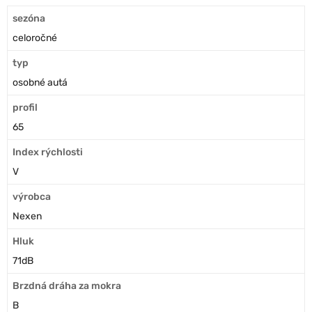
sezóna
celoročné
typ
osobné autá
profil
65
Index rýchlosti
V
výrobca
Nexen
Hluk
71dB
Brzdná dráha za mokra
B