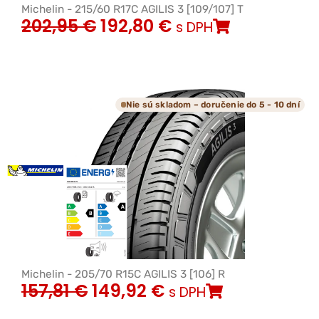
Michelin - 215/60 R17C AGILIS 3 [109/107] T
202,95
€
192,80
€
s DPH
Nie sú skladom – doručenie do 5 - 10 dní
Michelin - 205/70 R15C AGILIS 3 [106] R
157,81
€
149,92
€
s DPH