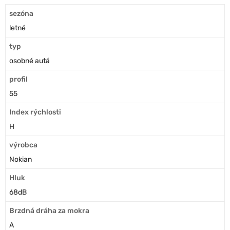
sezóna
letné
typ
osobné autá
profil
55
Index rýchlosti
H
výrobca
Nokian
Hluk
68dB
Brzdná dráha za mokra
A