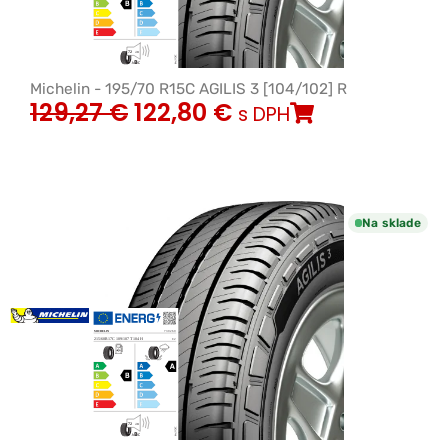
Michelin - 195/70 R15C AGILIS 3 [104/102] R
129,27
€
122,80
€
s DPH
Na sklade