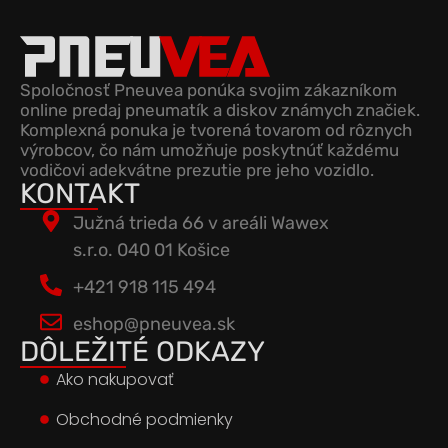
Spoločnosť Pneuvea ponúka svojim zákazníkom
online predaj pneumatík a diskov známych značiek.
Komplexná ponuka je tvorená tovarom od rôznych
výrobcov, čo nám umožňuje poskytnúť každému
vodičovi adekvátne prezutie pre jeho vozidlo.
KONTAKT
Južná trieda 66 v areáli Wawex
s.r.o. 040 01 Košice
+421 918 115 494
eshop@pneuvea.sk
DÔLEŽITÉ ODKAZY
Ako nakupovať
Obchodné podmienky