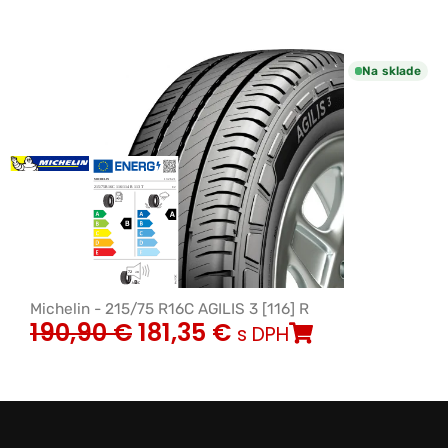
Na sklade
Michelin - 215/75 R16C AGILIS 3 [116] R
190,90
€
181,35
€
s DPH