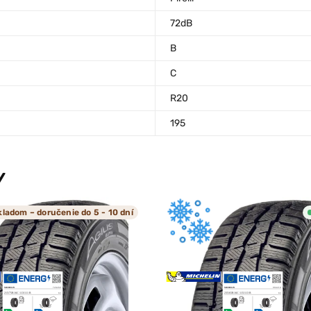
72dB
B
C
R20
195
Y
kladom – doručenie do 5 - 10 dní