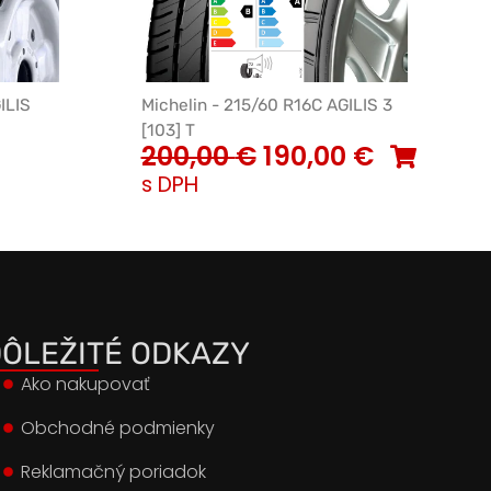
ILIS
Michelin - 215/60 R16C AGILIS 3
[103] T
200,00
€
190,00
€
s DPH
ÔLEŽITÉ ODKAZY
Ako nakupovať
Obchodné podmienky
Reklamačný poriadok