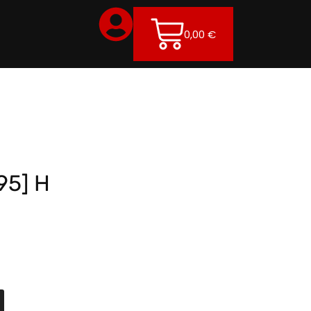
0,00
€
95] H