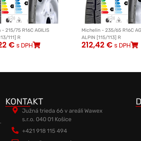
n - 215/75 R16C AGILIS
Michelin - 235/65 R16C AG
13/111] R
ALPIN [115/113] R
22
€
212,42
€
s DPH
s DPH
KONTAKT
D
Južná trieda 66 v areáli Wawex
s.r.o. 040 01 Košice
.
+421 918 115 494