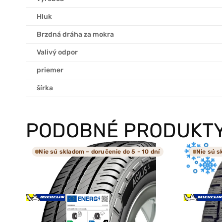
Hluk
Brzdná dráha za mokra
Valivý odpor
priemer
šírka
PODOBNÉ PRODUKT
Nie sú skladom – doručenie do 5 - 10 dní
Nie sú s