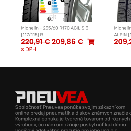
Michelin - 235/60 R17C AGILIS 3
Micheli
[117/115] R
ALPIN [1
220,91
€
209,86
€
209,
s DPH
Spoločnosť Pneuvea ponúka svojim zákazníkom
online predaj pneumatík a diskov známych značiek
Komplexná ponuka je tvorená tovarom od rôznych
výrobcov, čo nám umožňuje poskytnúť každému
vodičovi adekvátne prezutie pre jeho vozidlo.