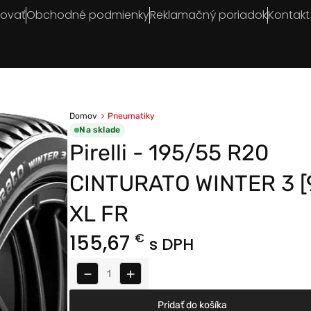
povať
Obchodné podmienky
Reklamačný poriadok
Kontakt
Domov
Pneumatiky
Na sklade
Pirelli - 195/55 R20
CINTURATO WINTER 3 [
XL FR
155,67
€
s DPH
−
+
Pridať do košíka