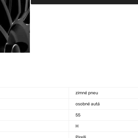
zimné pneu
osobné autá
55
H
Pirelli