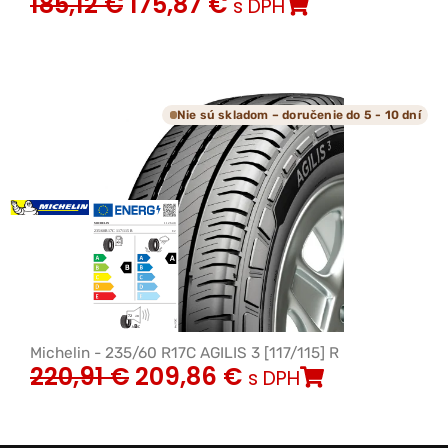
185,12
€
175,87
€
s DPH
Nie sú skladom – doručenie do 5 - 10 dní
Michelin - 235/60 R17C AGILIS 3 [117/115] R
220,91
€
209,86
€
s DPH