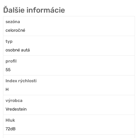
Ďalšie informácie
sezóna
celoročné
typ
osobné autá
profil
55
Index rýchlosti
H
výrobca
Vredestein
Hluk
72dB