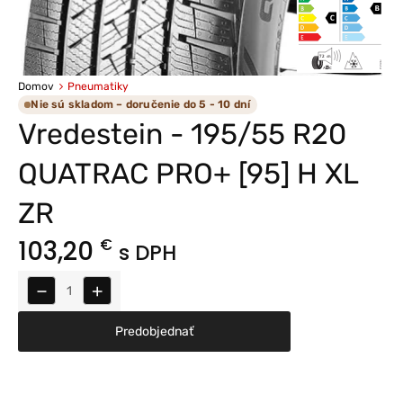
Domov
Pneumatiky
Nie sú skladom – doručenie do 5 - 10 dní
Vredestein - 195/55 R20
QUATRAC PRO+ [95] H XL
ZR
103,20
€
s DPH
−
+
Predobjednať