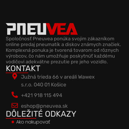
Spoločnosť Pneuvea ponúka svojim zákazníkom
online predaj pneumatík a diskov známych značiek.
Komplexná ponuka je tvorená tovarom od rôznych
výrobcov, čo nám umožňuje poskytnúť každému
vodičovi adekvátne prezutie pre jeho vozidlo.
KONTAKT
Južná trieda 66 v areáli Wawex
s.r.o. 040 01 Košice
+421 918 115 494
eshop@pneuvea.sk
DÔLEŽITÉ ODKAZY
Ako nakupovať