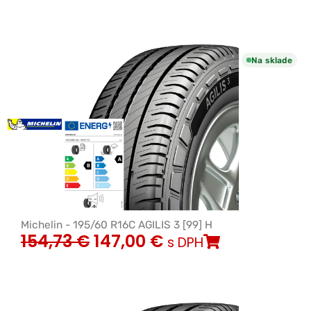
Na sklade
Michelin - 195/60 R16C AGILIS 3 [99] H
154,73
€
147,00
€
s DPH