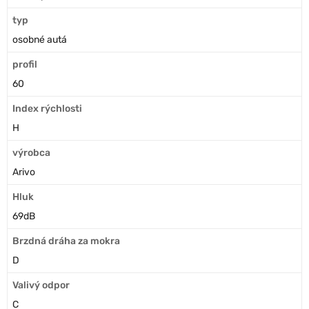
typ
osobné autá
profil
60
Index rýchlosti
H
výrobca
Arivo
Hluk
69dB
Brzdná dráha za mokra
D
Valivý odpor
C