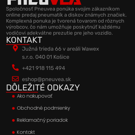
Spoločnosť Pneuvea ponúka svojim zákazníkom
online predaj pneumatík a diskov známych značiek.
Komplexná ponuka je tvorená tovarom od rôznych
výrobcov, čo nám umožňuje poskytnúť každému
vodičovi adekvátne prezutie pre jeho vozidlo.
KONTAKT
Južná trieda 66 v areáli Wawex
s.r.o. 040 01 Košice
+421 918 115 494
eshop@pneuvea.sk
DÔLEŽITÉ ODKAZY
Ako nakupovať
Obchodné podmienky
Reklamačný poriadok
Kontakt