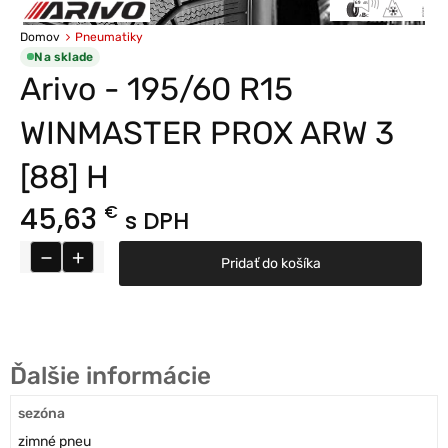
Domov
Pneumatiky
Na sklade
Arivo - 195/60 R15
WINMASTER PROX ARW 3
[88] H
45,63
€
s DPH
−
+
Pridať do košíka
Ďalšie informácie
sezóna
zimné pneu