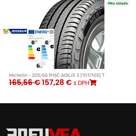
Na sklade
Michelin - 205/65 R16C AGILIS 3 [107/105] T
165,56
€
157,28
€
s DPH