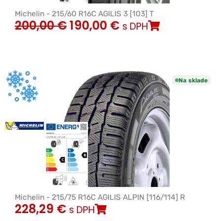
Michelin - 215/60 R16C AGILIS 3 [103] T
200,00
€
190,00
€
s DPH
Na sklade
Michelin - 215/75 R16C AGILIS ALPIN [116/114] R
228,29
€
s DPH