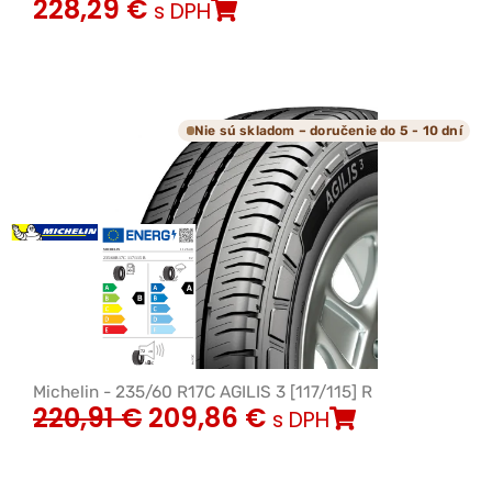
228,29
€
s DPH
Nie sú skladom – doručenie do 5 - 10 dní
Michelin - 235/60 R17C AGILIS 3 [117/115] R
220,91
€
209,86
€
s DPH