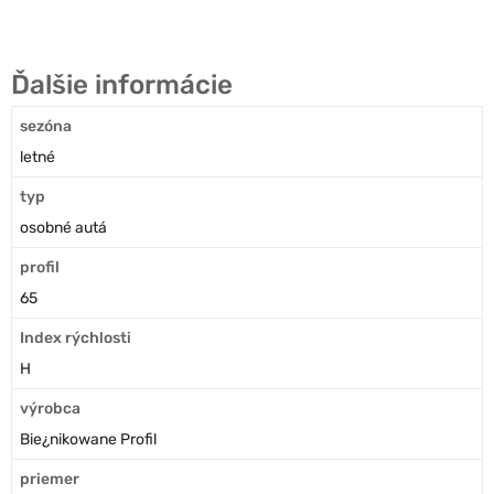
Ďalšie informácie
sezóna
letné
typ
osobné autá
profil
65
Index rýchlosti
H
výrobca
Bie¿nikowane Profil
priemer