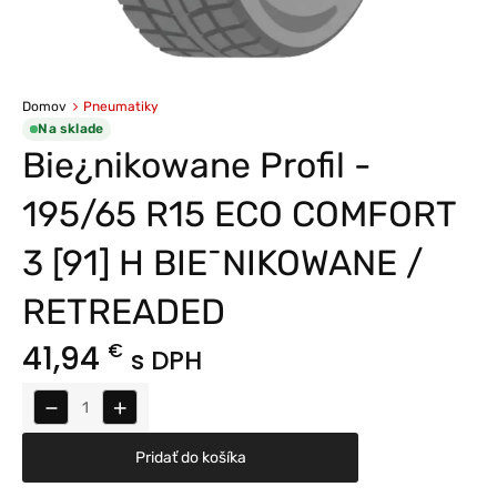
Domov
Pneumatiky
Na sklade
Bie¿nikowane Profil -
195/65 R15 ECO COMFORT
3 [91] H BIE¯NIKOWANE /
RETREADED
41,94
€
s DPH
−
+
Pridať do košíka