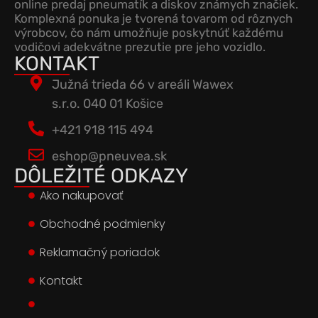
online predaj pneumatík a diskov známych značiek.
Komplexná ponuka je tvorená tovarom od rôznych
výrobcov, čo nám umožňuje poskytnúť každému
vodičovi adekvátne prezutie pre jeho vozidlo.
KONTAKT
Južná trieda 66 v areáli Wawex
s.r.o. 040 01 Košice
+421 918 115 494
eshop@pneuvea.sk
DÔLEŽITÉ ODKAZY
Ako nakupovať
Obchodné podmienky
Reklamačný poriadok
Kontakt