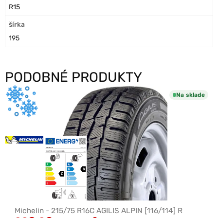
R15
šírka
195
PODOBNÉ PRODUKTY
Na sklade
Michelin - 215/75 R16C AGILIS ALPIN [116/114] R