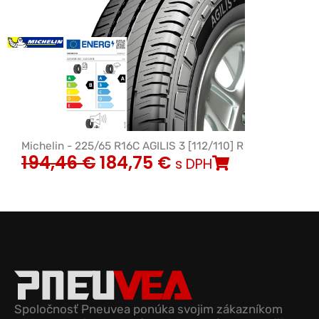
Michelin - 225/65 R16C AGILIS 3 [112/110] R
194,46
€
184,75
€
s DPH
Spoločnosť Pneuvea ponúka svojim zákazníkom