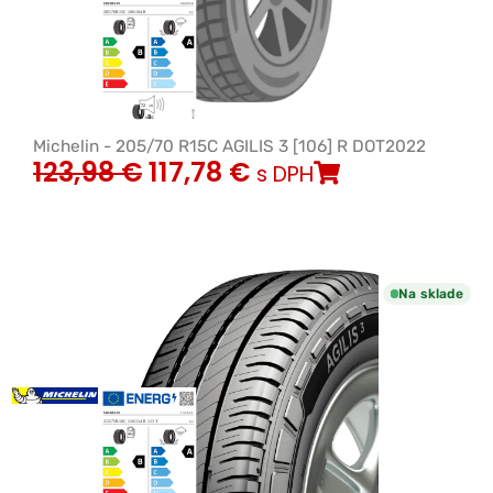
Michelin - 205/70 R15C AGILIS 3 [106] R DOT2022
123,98
€
117,78
€
s DPH
Na sklade