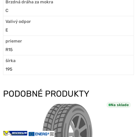
Brzdná dráha za mokra
C
Valivý odpor
E
priemer
R15
šírka
195
PODOBNÉ PRODUKTY
Na sklade