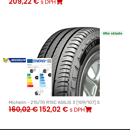
209,22
€
s DPH
Na sklade
Michelin - 215/70 R15C AGILIS 3 [109/107] S
160,02
€
152,02
€
s DPH