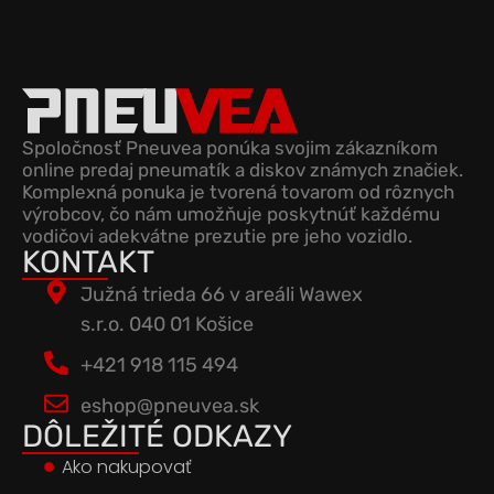
Spoločnosť Pneuvea ponúka svojim zákazníkom
online predaj pneumatík a diskov známych značiek.
Komplexná ponuka je tvorená tovarom od rôznych
výrobcov, čo nám umožňuje poskytnúť každému
vodičovi adekvátne prezutie pre jeho vozidlo.
KONTAKT
Južná trieda 66 v areáli Wawex
s.r.o. 040 01 Košice
+421 918 115 494
eshop@pneuvea.sk
DÔLEŽITÉ ODKAZY
Ako nakupovať