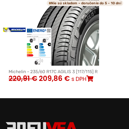
Nie sú skladom – doručenie do 5 - 10 dní
Michelin - 235/60 R17C AGILIS 3 [117/115] R
220,91
€
209,86
€
s DPH