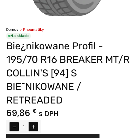
Domov
Pneumatiky
Na sklade
Bie¿nikowane Profil -
195/70 R16 BREAKER MT/R
COLLIN'S [94] S
BIE¯NIKOWANE /
RETREADED
69,86
€
s DPH
−
+