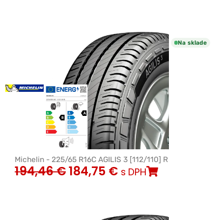
Na sklade
Michelin - 225/65 R16C AGILIS 3 [112/110] R
194,46
€
184,75
€
s DPH