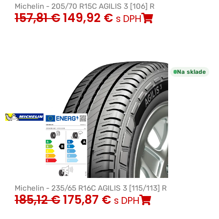
Michelin - 205/70 R15C AGILIS 3 [106] R
157,81
€
149,92
€
s DPH
Na sklade
Michelin - 235/65 R16C AGILIS 3 [115/113] R
185,12
€
175,87
€
s DPH