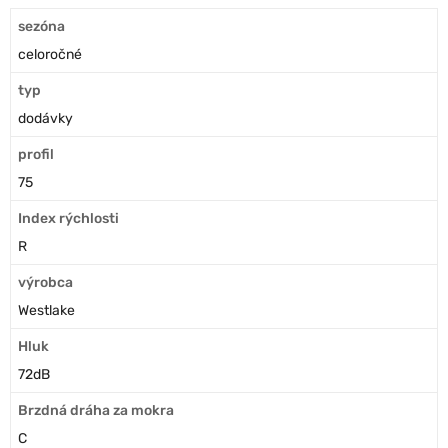
sezóna
celoročné
typ
dodávky
profil
75
Index rýchlosti
R
výrobca
Westlake
Hluk
72dB
Brzdná dráha za mokra
C