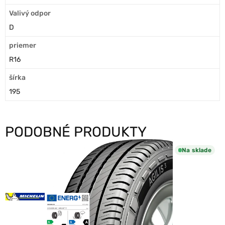
Valivý odpor
D
priemer
R16
šírka
195
PODOBNÉ PRODUKTY
Na sklade