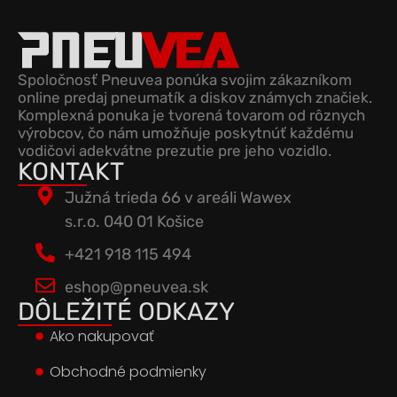
Spoločnosť Pneuvea ponúka svojim zákazníkom
online predaj pneumatík a diskov známych značiek.
Komplexná ponuka je tvorená tovarom od rôznych
výrobcov, čo nám umožňuje poskytnúť každému
vodičovi adekvátne prezutie pre jeho vozidlo.
KONTAKT
Južná trieda 66 v areáli Wawex
s.r.o. 040 01 Košice
+421 918 115 494
eshop@pneuvea.sk
DÔLEŽITÉ ODKAZY
Ako nakupovať
Obchodné podmienky