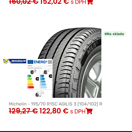
160,02
€
152,02
€
s DPH
Na sklade
Michelin - 195/70 R15C AGILIS 3 [104/102] R
129,27
€
122,80
€
s DPH