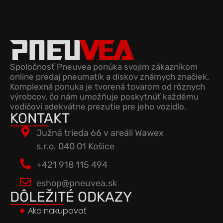
Spoločnosť Pneuvea ponúka svojim zákazníkom
online predaj pneumatík a diskov známych značiek.
Komplexná ponuka je tvorená tovarom od rôznych
výrobcov, čo nám umožňuje poskytnúť každému
vodičovi adekvátne prezutie pre jeho vozidlo.
KONTAKT
Južná trieda 66 v areáli Wawex
s.r.o. 040 01 Košice
+421 918 115 494
eshop@pneuvea.sk
DÔLEŽITÉ ODKAZY
Ako nakupovať