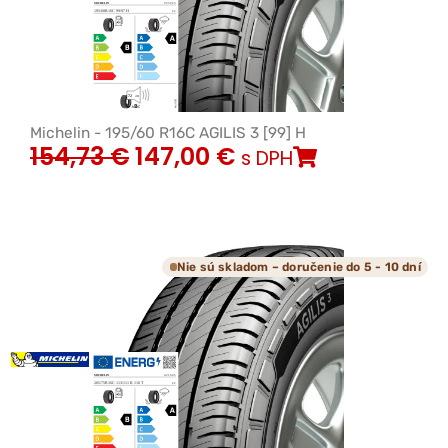
Michelin - 195/60 R16C AGILIS 3 [99] H
154,73
€
147,00
€
s DPH
Nie sú skladom – doručenie do 5 - 10 dní