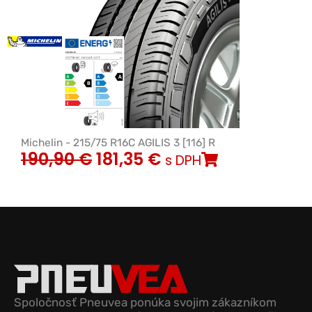
Michelin - 215/75 R16C AGILIS 3 [116] R
190,90
€
181,35
€
s DPH
Spoločnosť Pneuvea ponúka svojim zákazníkom