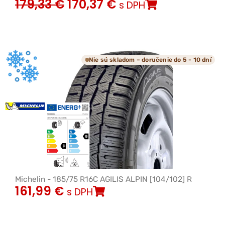
179,33
€
170,37
€
s DPH
Nie sú skladom – doručenie do 5 - 10 dní
Michelin - 185/75 R16C AGILIS ALPIN [104/102] R
161,99
€
s DPH