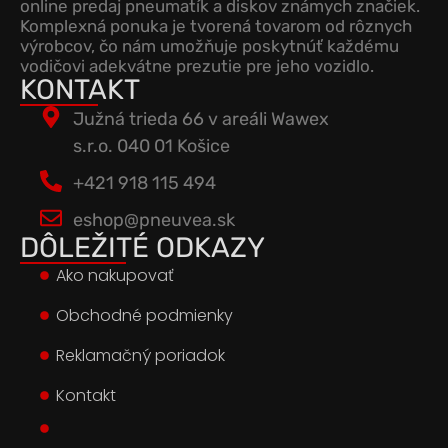
online predaj pneumatík a diskov známych značiek.
Komplexná ponuka je tvorená tovarom od rôznych
výrobcov, čo nám umožňuje poskytnúť každému
vodičovi adekvátne prezutie pre jeho vozidlo.
KONTAKT
Južná trieda 66 v areáli Wawex
s.r.o. 040 01 Košice
+421 918 115 494
eshop@pneuvea.sk
DÔLEŽITÉ ODKAZY
Ako nakupovať
Obchodné podmienky
Reklamačný poriadok
Kontakt