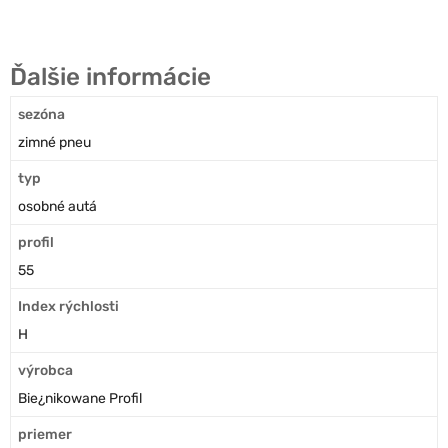
Ďalšie informácie
sezóna
zimné pneu
typ
osobné autá
profil
55
Index rýchlosti
H
výrobca
Bie¿nikowane Profil
priemer