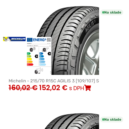
Na sklade
Michelin - 215/70 R15C AGILIS 3 [109/107] S
160,02
€
152,02
€
s DPH
Na sklade