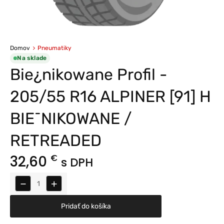
Domov
Pneumatiky
Na sklade
Bie¿nikowane Profil -
205/55 R16 ALPINER [91] H
BIE¯NIKOWANE /
RETREADED
32,60
€
s DPH
−
+
Pridať do košíka