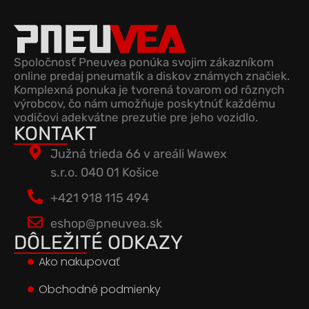
Spoločnosť Pneuvea ponúka svojim zákazníkom
online predaj pneumatík a diskov známych značiek.
Komplexná ponuka je tvorená tovarom od rôznych
výrobcov, čo nám umožňuje poskytnúť každému
vodičovi adekvátne prezutie pre jeho vozidlo.
KONTAKT
Južná trieda 66 v areáli Wawex
s.r.o. 040 01 Košice
+421 918 115 494
eshop@pneuvea.sk
DÔLEŽITÉ ODKAZY
Ako nakupovať
Obchodné podmienky