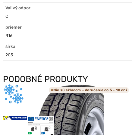
Valivý odpor
C
priemer
R16
šírka
205
PODOBNÉ PRODUKTY
Nie sú skladom – doručenie do 5 - 10 dní