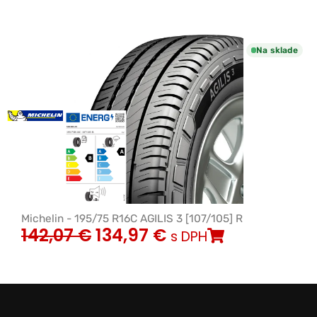
Na sklade
Michelin - 195/75 R16C AGILIS 3 [107/105] R
142,07
€
134,97
€
s DPH