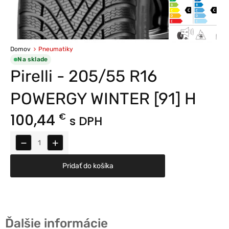
Domov
Pneumatiky
Na sklade
Pirelli - 205/55 R16
POWERGY WINTER [91] H
100,44
€
s DPH
−
+
Pridať do košíka
Ďalšie informácie