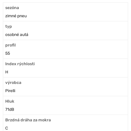
sezóna
zimné pneu
typ
osobné autá
profil
55
Index rýchlosti
H
výrobca
Pirelli
Hluk
71dB
Brzdná dráha za mokra
C