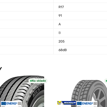
R17
91
A
B
205
68dB
Y
Na sklade