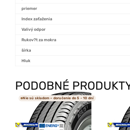
priemer
Index zaťaženia
Valivý odpor
Rukov?t za mokra
šírka
Hluk
PODOBNÉ PRODUKT
Nie sú skladom – doručenie do 5 - 10 dní