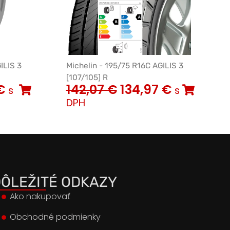
ILIS 3
Michelin - 195/75 R16C AGILIS 3
[107/105] R
€
142,07
€
134,97
€
s
s
DPH
ÔLEŽITÉ ODKAZY
Ako nakupovať
Obchodné podmienky