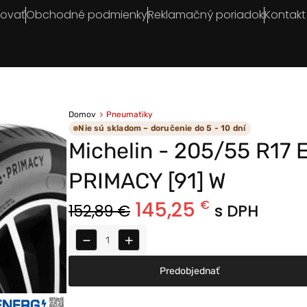
povať
Obchodné podmienky
Reklamačný poriadok
Kontakt
Domov
Pneumatiky
Nie sú skladom – doručenie do 5 - 10 dní
Michelin - 205/55 R17 
PRIMACY [91] W
145,25
€
152,89
€
s DPH
−
+
Predobjednať