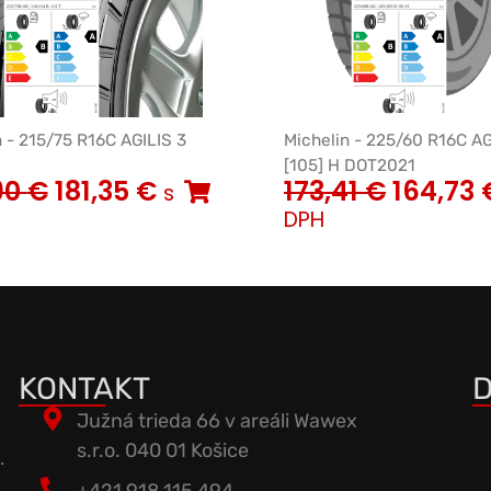
n - 215/75 R16C AGILIS 3
Michelin - 225/60 R16C AG
[105] H DOT2021
90
€
181,35
€
173,41
€
164,73
s
DPH
KONTAKT
D
Južná trieda 66 v areáli Wawex
s.r.o. 040 01 Košice
.