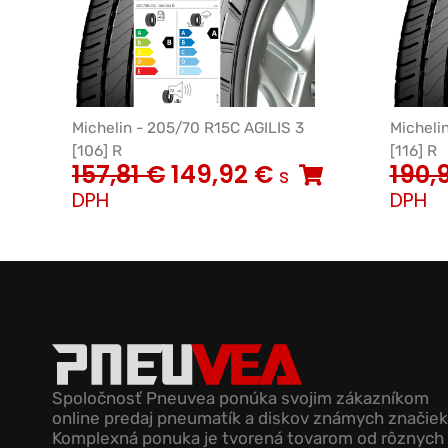
Michelin - 205/70 R15C AGILIS 3
Micheli
[106] R
[116] R
157,81
€
149,92
€
190,
s
DPH
DPH
Spoločnosť Pneuvea ponúka svojim zákazníkom
online predaj pneumatík a diskov známych značiek
Komplexná ponuka je tvorená tovarom od rôznych