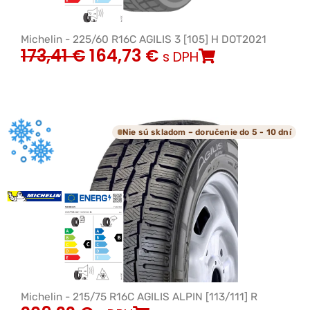
Michelin - 225/60 R16C AGILIS 3 [105] H DOT2021
173,41
€
164,73
€
s DPH
Nie sú skladom – doručenie do 5 - 10 dní
Michelin - 215/75 R16C AGILIS ALPIN [113/111] R