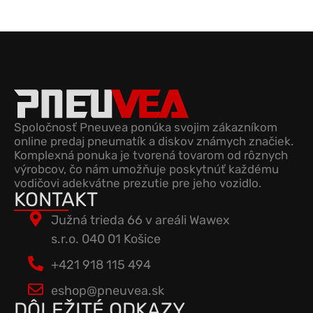
Spoločnosť Pneuvea ponúka svojim zákazníkom
online predaj pneumatík a diskov známych značiek.
Komplexná ponuka je tvorená tovarom od rôznych
výrobcov, čo nám umožňuje poskytnúť každému
vodičovi adekvátne prezutie pre jeho vozidlo.
KONTAKT
Južná trieda 66 v areáli Wawex
s.r.o. 040 01 Košice
+421 918 115 494
eshop@pneuvea.sk
DÔLEŽITÉ ODKAZY