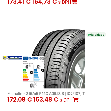
173,41
€
164,73
€
s DPH
Na sklade
Michelin - 215/65 R16C AGILIS 3 [109/107] T
172,08
€
163,48
€
s DPH