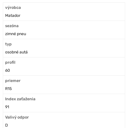
výrobca
Matador
sezóna
zimné pneu
typ
osobné autá
profil
60
priemer
R15
Index zaťaženia
91
Valivý odpor
D