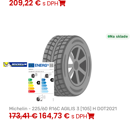
209,22
€
s DPH
Na sklade
Michelin - 225/60 R16C AGILIS 3 [105] H DOT2021
173,41
€
164,73
€
s DPH