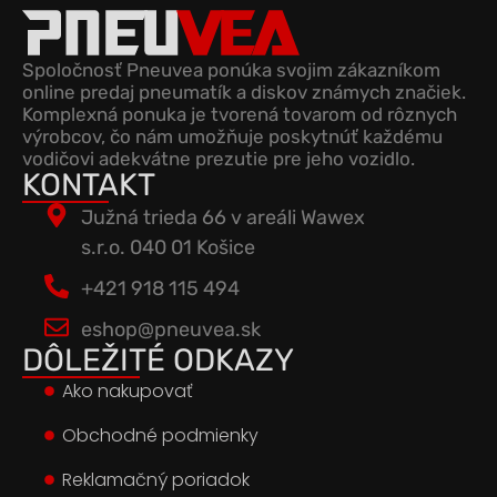
Spoločnosť Pneuvea ponúka svojim zákazníkom
online predaj pneumatík a diskov známych značiek.
Komplexná ponuka je tvorená tovarom od rôznych
výrobcov, čo nám umožňuje poskytnúť každému
vodičovi adekvátne prezutie pre jeho vozidlo.
KONTAKT
Južná trieda 66 v areáli Wawex
s.r.o. 040 01 Košice
+421 918 115 494
eshop@pneuvea.sk
DÔLEŽITÉ ODKAZY
Ako nakupovať
Obchodné podmienky
Reklamačný poriadok