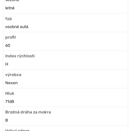
letné
typ
osobné autá
profil
60
Index rýchlosti
H
výrobca
Nexen
Hluk
71dB
Brzdná dráha za mokra
B
Valivý odpor