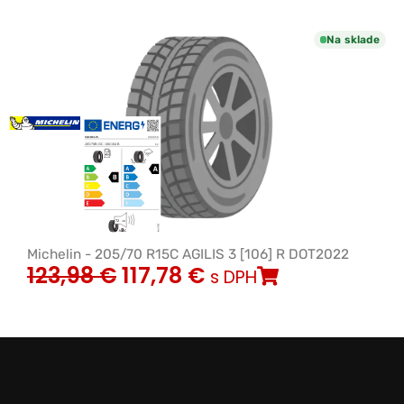
Na sklade
Michelin - 205/70 R15C AGILIS 3 [106] R DOT2022
123,98
€
117,78
€
s DPH