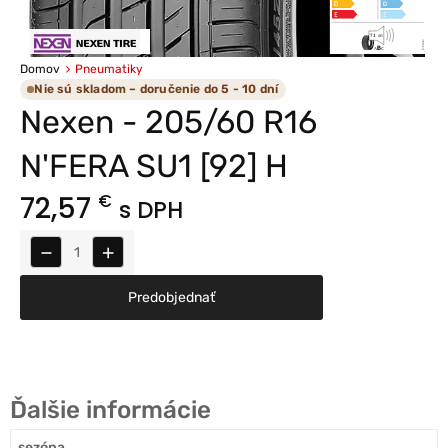
Domov
Pneumatiky
Nie sú skladom – doručenie do 5 - 10 dní
Nexen - 205/60 R16
N'FERA SU1 [92] H
72,57
€
s DPH
−
+
Predobjednať
Ďalšie informácie
sezóna