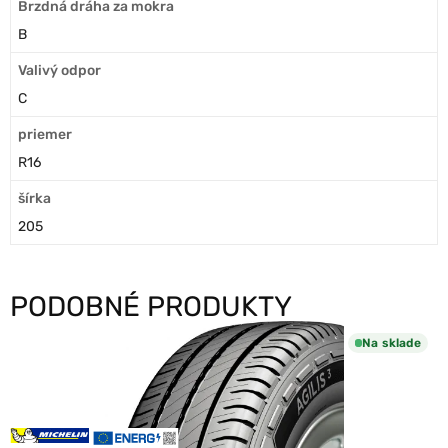
Brzdná dráha za mokra
B
Valivý odpor
C
priemer
R16
šírka
205
PODOBNÉ PRODUKTY
Na sklade