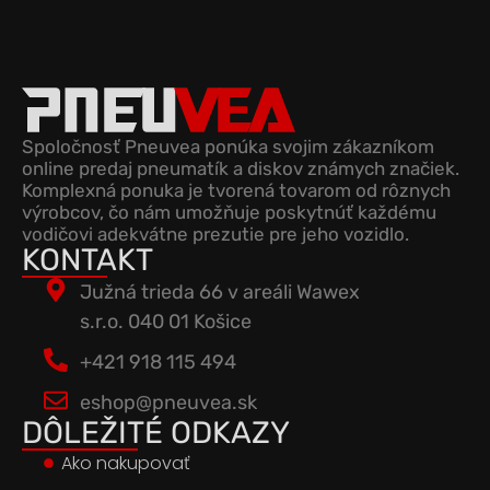
Spoločnosť Pneuvea ponúka svojim zákazníkom
online predaj pneumatík a diskov známych značiek.
Komplexná ponuka je tvorená tovarom od rôznych
výrobcov, čo nám umožňuje poskytnúť každému
vodičovi adekvátne prezutie pre jeho vozidlo.
KONTAKT
Južná trieda 66 v areáli Wawex
s.r.o. 040 01 Košice
+421 918 115 494
eshop@pneuvea.sk
DÔLEŽITÉ ODKAZY
Ako nakupovať