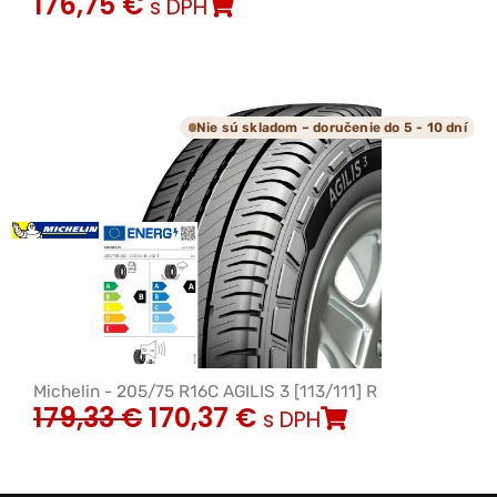
176,75
€
s DPH
Nie sú skladom – doručenie do 5 - 10 dní
Michelin - 205/75 R16C AGILIS 3 [113/111] R
179,33
€
170,37
€
s DPH