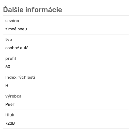
Ďalšie informácie
sezóna
zimné pneu
typ
osobné autá
profil
60
Index rýchlosti
H
výrobca
Pirelli
Hluk
72dB