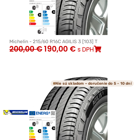
Michelin - 215/60 R16C AGILIS 3 [103] T
200,00
€
190,00
€
s DPH
Nie sú skladom – doručenie do 5 - 10 dní