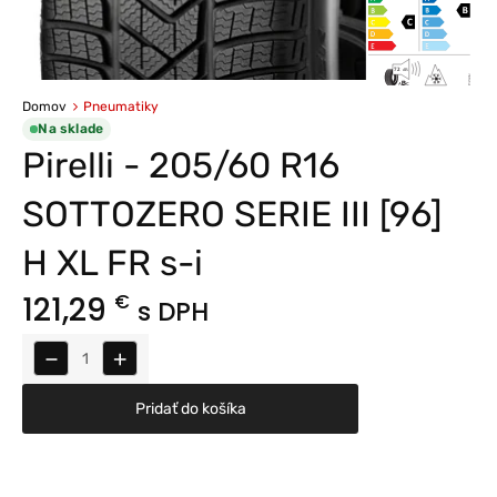
Domov
Pneumatiky
Na sklade
Pirelli - 205/60 R16
SOTTOZERO SERIE III [96]
H XL FR s-i
121,29
€
s DPH
−
+
Pridať do košíka