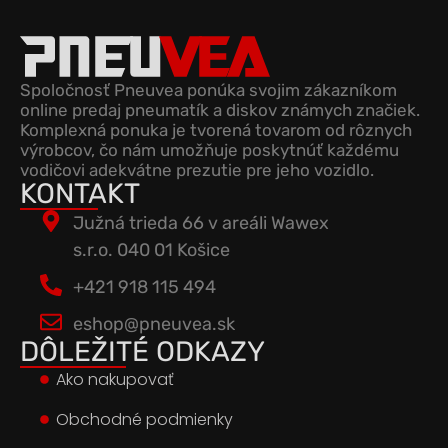
Spoločnosť Pneuvea ponúka svojim zákazníkom
online predaj pneumatík a diskov známych značiek.
Komplexná ponuka je tvorená tovarom od rôznych
výrobcov, čo nám umožňuje poskytnúť každému
vodičovi adekvátne prezutie pre jeho vozidlo.
KONTAKT
Južná trieda 66 v areáli Wawex
s.r.o. 040 01 Košice
+421 918 115 494
eshop@pneuvea.sk
DÔLEŽITÉ ODKAZY
Ako nakupovať
Obchodné podmienky