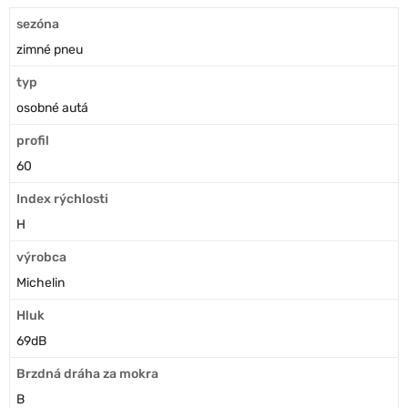
sezóna
zimné pneu
typ
osobné autá
profil
60
Index rýchlosti
H
výrobca
Michelin
Hluk
69dB
Brzdná dráha za mokra
B