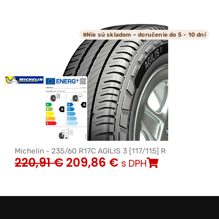
Nie sú skladom – doručenie do 5 - 10 dní
Michelin - 235/60 R17C AGILIS 3 [117/115] R
220,91
€
209,86
€
s DPH