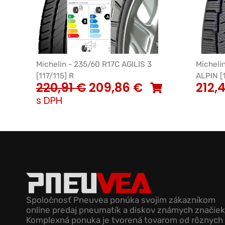
Michelin - 235/60 R17C AGILIS 3
Micheli
[117/115] R
ALPIN [
220,91
€
209,86
€
212,
s DPH
Spoločnosť Pneuvea ponúka svojim zákazníkom
online predaj pneumatík a diskov známych značiek
Komplexná ponuka je tvorená tovarom od rôznych