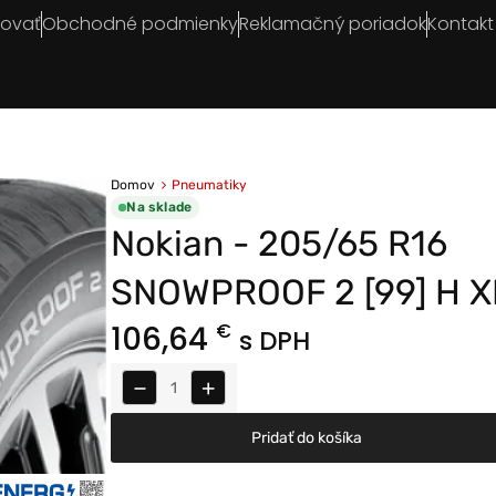
povať
Obchodné podmienky
Reklamačný poriadok
Kontakt
Domov
Pneumatiky
Na sklade
Nokian - 205/65 R16
SNOWPROOF 2 [99] H X
106,64
€
s DPH
−
+
Pridať do košíka