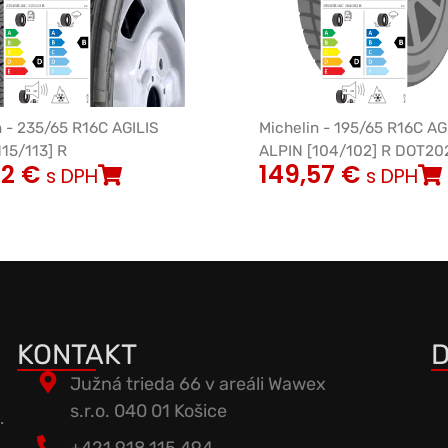
n - 235/65 R16C AGILIS
Michelin - 195/65 R16C AG
115/113] R
ALPIN [104/102] R DOT20
42
€
149,57
€
s DPH
s DPH
KONTAKT
D
Južná trieda 66 v areáli Wawex
s.r.o. 040 01 Košice
.