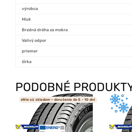
výrobca
Hluk
Brzdná dráha za mokra
Valivý odpor
priemer
šírka
PODOBNÉ PRODUKT
Nie sú skladom – doručenie do 5 - 10 dní