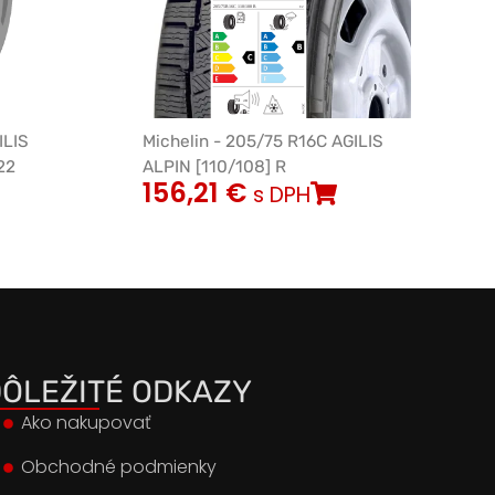
ILIS
Michelin - 205/75 R16C AGILIS
22
ALPIN [110/108] R
156,21
€
s DPH
ÔLEŽITÉ ODKAZY
Ako nakupovať
Obchodné podmienky