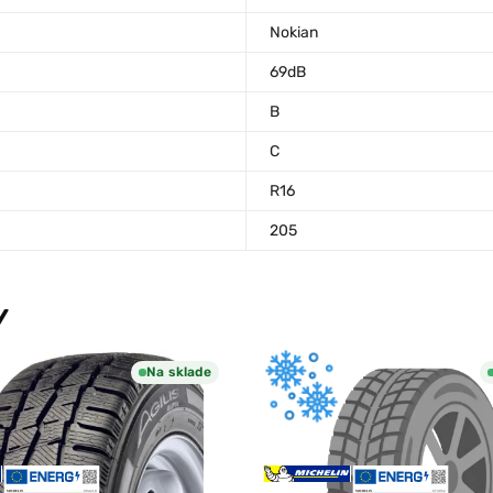
Nokian
69dB
B
C
R16
205
Y
Na sklade