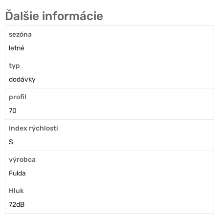
Ďalšie informácie
sezóna
letné
typ
dodávky
profil
70
Index rýchlosti
S
výrobca
Fulda
Hluk
72dB