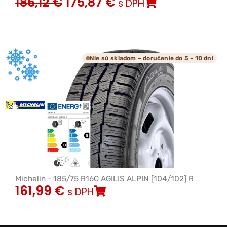
185,12
€
175,87
€
s DPH
Nie sú skladom – doručenie do 5 - 10 dní
Michelin - 185/75 R16C AGILIS ALPIN [104/102] R
161,99
€
s DPH