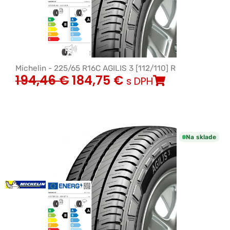
Michelin - 225/65 R16C AGILIS 3 [112/110] R
194,46
€
184,75
€
s DPH
Na sklade