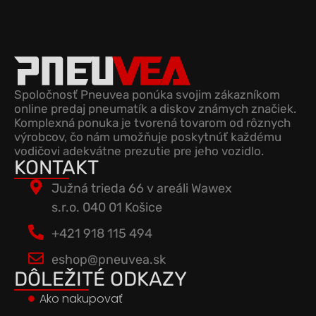
Spoločnosť Pneuvea ponúka svojim zákazníkom
online predaj pneumatík a diskov známych značiek.
Komplexná ponuka je tvorená tovarom od rôznych
výrobcov, čo nám umožňuje poskytnúť každému
vodičovi adekvátne prezutie pre jeho vozidlo.
KONTAKT
Južná trieda 66 v areáli Wawex
s.r.o. 040 01 Košice
+421 918 115 494
eshop@pneuvea.sk
DÔLEŽITÉ ODKAZY
Ako nakupovať