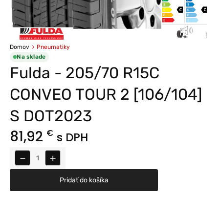
Domov
Pneumatiky
Na sklade
Fulda - 205/70 R15C
CONVEO TOUR 2 [106/104]
S DOT2023
81,92
€
s DPH
−
+
Pridať do košíka