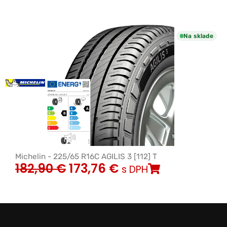
Na sklade
Michelin - 225/65 R16C AGILIS 3 [112] T
182,90
€
173,76
€
s DPH