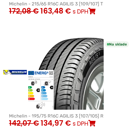
Michelin - 215/65 R16C AGILIS 3 [109/107] T
172,08
€
163,48
€
s DPH
Na sklade
Michelin - 195/75 R16C AGILIS 3 [107/105] R
142,07
€
134,97
€
s DPH