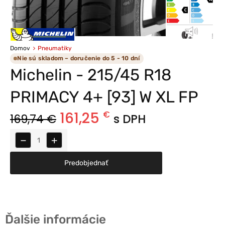
Domov
Pneumatiky
Nie sú skladom – doručenie do 5 - 10 dní
Michelin - 215/45 R18
PRIMACY 4+ [93] W XL FP
161,25
€
169,74
€
s DPH
−
+
Predobjednať
Ďalšie informácie