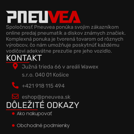
Spoločnosť Pneuvea ponúka svojim zákazníkom
online predaj pneumatík a diskov známych značiek.
Komplexná ponuka je tvorená tovarom od rôznych
výrobcov, čo nám umožňuje poskytnúť každému
vodičovi adekvátne prezutie pre jeho vozidlo.
KONTAKT
Južná trieda 66 v areáli Wawex
s.r.o. 040 01 Košice
+421 918 115 494
eshop@pneuvea.sk
DÔLEŽITÉ ODKAZY
Ako nakupovať
Obchodné podmienky