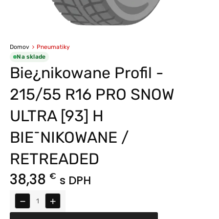
Domov
Pneumatiky
Na sklade
Bie¿nikowane Profil -
215/55 R16 PRO SNOW
ULTRA [93] H
BIE¯NIKOWANE /
RETREADED
38,38
€
s DPH
−
+