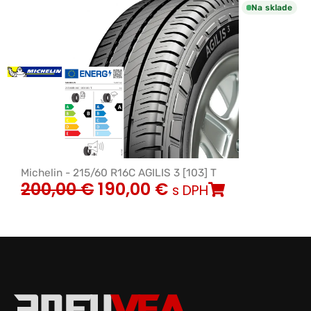
Na sklade
Michelin - 215/60 R16C AGILIS 3 [103] T
200,00
€
190,00
€
s DPH