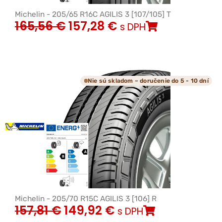
Michelin - 205/65 R16C AGILIS 3 [107/105] T
165,56
€
157,28
€
s DPH
Nie sú skladom – doručenie do 5 - 10 dní
Michelin - 205/70 R15C AGILIS 3 [106] R
157,81
€
149,92
€
s DPH