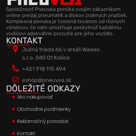
Spoločnosť Pneuvea ponúka svojim zákazníkom
online predaj pneumatík a diskov známych značiek.
Komplexná ponuka je tvorená tovarom od rôznych
výrobcov, čo nám umožňuje poskytnúť každému
vodičovi adekvátne prezutie pre jeho vozidlo.
KONTAKT
Južná trieda 66 v areáli Wawex
s.r.o. 040 01 Košice
+421 918 115 494
eshop@pneuvea.sk
DÔLEŽITÉ ODKAZY
Ako nakupovať
Obchodné podmienky
Reklamačný poriadok
Kontakt