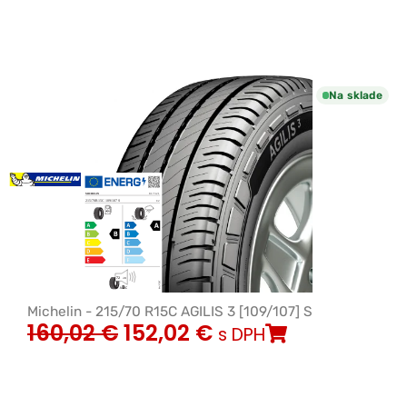
Na sklade
Michelin - 215/70 R15C AGILIS 3 [109/107] S
160,02
€
152,02
€
s DPH