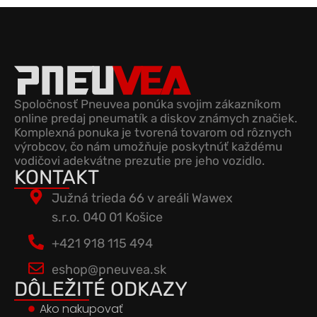
Spoločnosť Pneuvea ponúka svojim zákazníkom
online predaj pneumatík a diskov známych značiek.
Komplexná ponuka je tvorená tovarom od rôznych
výrobcov, čo nám umožňuje poskytnúť každému
vodičovi adekvátne prezutie pre jeho vozidlo.
KONTAKT
Južná trieda 66 v areáli Wawex
s.r.o. 040 01 Košice
+421 918 115 494
eshop@pneuvea.sk
DÔLEŽITÉ ODKAZY
Ako nakupovať