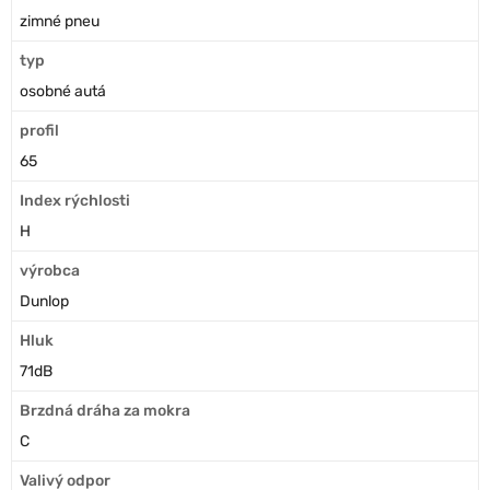
zimné pneu
typ
osobné autá
profil
65
Index rýchlosti
H
výrobca
Dunlop
Hluk
71dB
Brzdná dráha za mokra
C
Valivý odpor