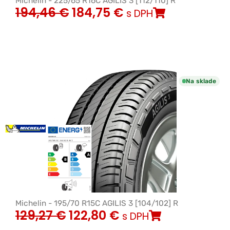
Michelin - 225/65 R16C AGILIS 3 [112/110] R
194,46
€
184,75
€
s DPH
Na sklade
Michelin - 195/70 R15C AGILIS 3 [104/102] R
129,27
€
122,80
€
s DPH