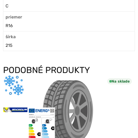
C
priemer
R16
šírka
215
PODOBNÉ PRODUKTY
Na sklade