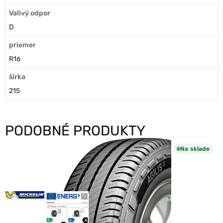
Valivý odpor
D
priemer
R16
šírka
215
PODOBNÉ PRODUKTY
Na sklade