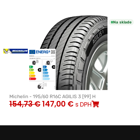
Na sklade
Michelin - 195/60 R16C AGILIS 3 [99] H
154,73
€
147,00
€
s DPH