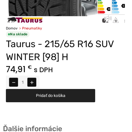
Domov
Pneumatiky
Na sklade
Taurus - 215/65 R16 SUV
WINTER [98] H
74,91
€
s DPH
−
+
Pridať do košíka
Ďalšie informácie