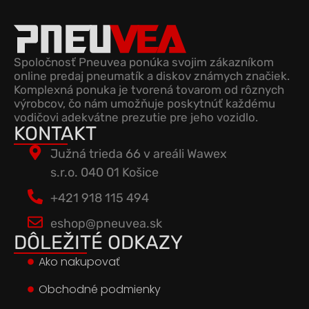
Spoločnosť Pneuvea ponúka svojim zákazníkom
online predaj pneumatík a diskov známych značiek.
Komplexná ponuka je tvorená tovarom od rôznych
výrobcov, čo nám umožňuje poskytnúť každému
vodičovi adekvátne prezutie pre jeho vozidlo.
KONTAKT
Južná trieda 66 v areáli Wawex
s.r.o. 040 01 Košice
+421 918 115 494
eshop@pneuvea.sk
DÔLEŽITÉ ODKAZY
Ako nakupovať
Obchodné podmienky