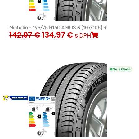
Michelin - 195/75 R16C AGILIS 3 [107/105] R
142,07
€
134,97
€
s DPH
Na sklade