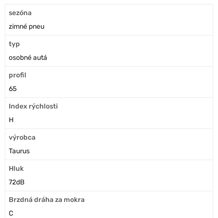
sezóna
zimné pneu
typ
osobné autá
profil
65
Index rýchlosti
H
výrobca
Taurus
Hluk
72dB
Brzdná dráha za mokra
C