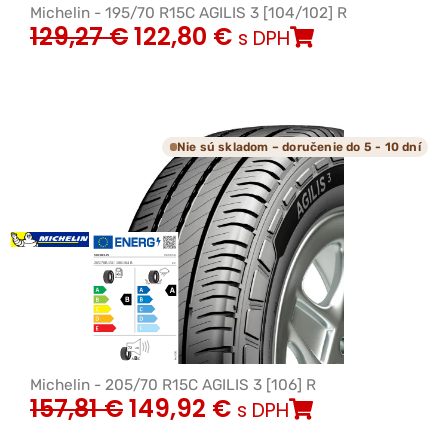
Michelin - 195/70 R15C AGILIS 3 [104/102] R
129,27
€
122,80
€
s DPH
Nie sú skladom – doručenie do 5 - 10 dní
Michelin - 205/70 R15C AGILIS 3 [106] R
157,81
€
149,92
€
s DPH