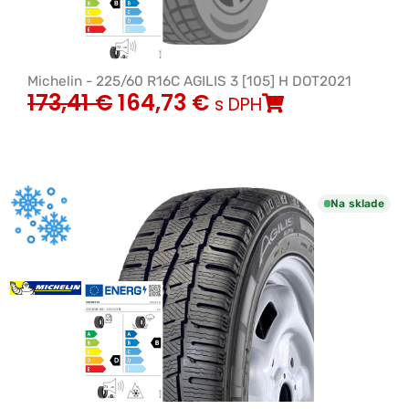
Michelin - 225/60 R16C AGILIS 3 [105] H DOT2021
173,41
€
164,73
€
s DPH
Na sklade