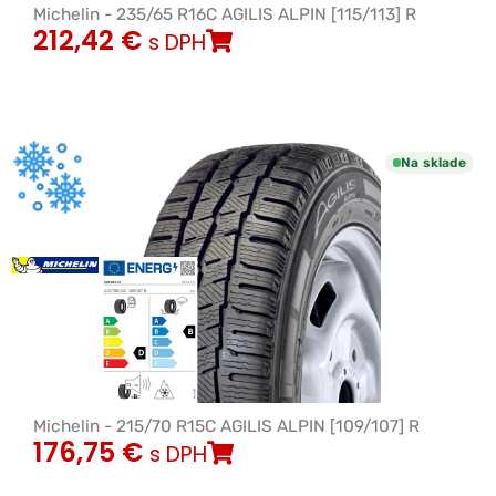
Michelin - 235/65 R16C AGILIS ALPIN [115/113] R
212,42
€
s DPH
Na sklade
Michelin - 215/70 R15C AGILIS ALPIN [109/107] R
176,75
€
s DPH