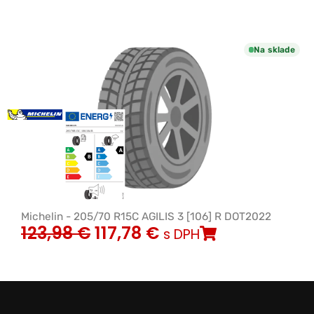
Na sklade
Michelin - 205/70 R15C AGILIS 3 [106] R DOT2022
123,98
€
117,78
€
s DPH