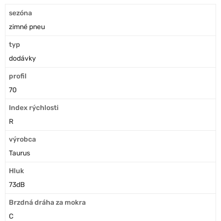
sezóna
zimné pneu
typ
dodávky
profil
70
Index rýchlosti
R
výrobca
Taurus
Hluk
73dB
Brzdná dráha za mokra
C