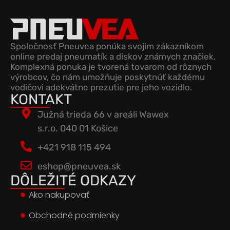
Spoločnosť Pneuvea ponúka svojim zákazníkom
online predaj pneumatík a diskov známych značiek.
Komplexná ponuka je tvorená tovarom od rôznych
výrobcov, čo nám umožňuje poskytnúť každému
vodičovi adekvátne prezutie pre jeho vozidlo.
KONTAKT
Južná trieda 66 v areáli Wawex
s.r.o. 040 01 Košice
+421 918 115 494
eshop@pneuvea.sk
DÔLEŽITÉ ODKAZY
Ako nakupovať
Obchodné podmienky