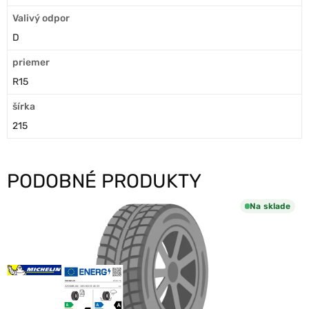
Valivý odpor
D
priemer
R15
šírka
215
PODOBNÉ PRODUKTY
Na sklade