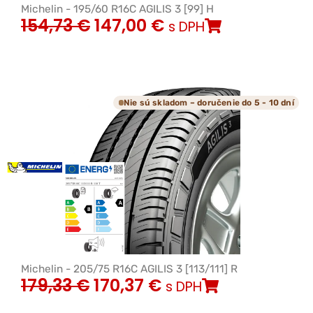
Michelin - 195/60 R16C AGILIS 3 [99] H
154,73
€
147,00
€
s DPH
Nie sú skladom – doručenie do 5 - 10 dní
Michelin - 205/75 R16C AGILIS 3 [113/111] R
179,33
€
170,37
€
s DPH