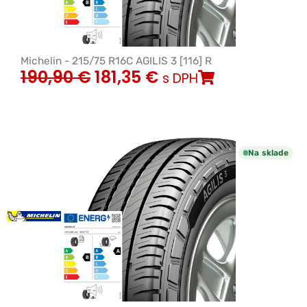
Michelin - 215/75 R16C AGILIS 3 [116] R
190,90
€
181,35
€
s DPH
Na sklade