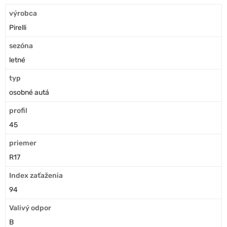
výrobca
Pirelli
sezóna
letné
typ
osobné autá
profil
45
priemer
R17
Index zaťaženia
94
Valivý odpor
B