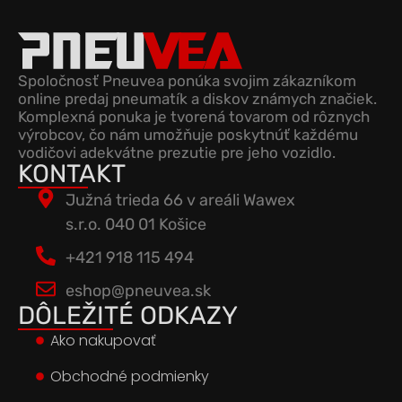
Spoločnosť Pneuvea ponúka svojim zákazníkom
online predaj pneumatík a diskov známych značiek.
Komplexná ponuka je tvorená tovarom od rôznych
výrobcov, čo nám umožňuje poskytnúť každému
vodičovi adekvátne prezutie pre jeho vozidlo.
KONTAKT
Južná trieda 66 v areáli Wawex
s.r.o. 040 01 Košice
+421 918 115 494
eshop@pneuvea.sk
DÔLEŽITÉ ODKAZY
Ako nakupovať
Obchodné podmienky