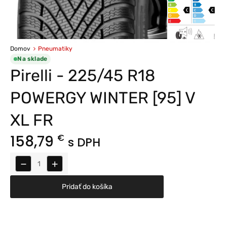
Domov
Pneumatiky
Na sklade
Pirelli - 225/45 R18
POWERGY WINTER [95] V
XL FR
158,79
€
s DPH
−
+
Pridať do košíka