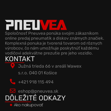
Spoločnosť Pneuvea ponúka svojim zákazníkom
online predaj pneumatík a diskov známych značiek.
Komplexná ponuka je tvorená tovarom od rôznych
výrobcov, čo nám umožňuje poskytnúť každému
vodičovi adekvátne prezutie pre jeho vozidlo.
KONTAKT
Južná trieda 66 v areáli Wawex
s.r.o. 040 01 Košice
+421 918 115 494
eshop@pneuvea.sk
DÔLEŽITÉ ODKAZY
Ako nakupovať