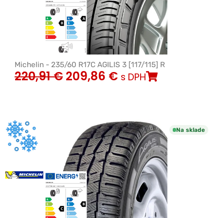
Michelin - 235/60 R17C AGILIS 3 [117/115] R
220,91
€
209,86
€
s DPH
Na sklade