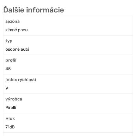
Ďalšie informácie
sezóna
zimné pneu
typ
osobné autá
profil
45
Index rýchlosti
V
výrobca
Pirelli
Hluk
71dB