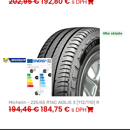
202,95
€
192,80
€
s DPH
Na sklade
Michelin - 225/65 R16C AGILIS 3 [112/110] R
194,46
€
184,75
€
s DPH