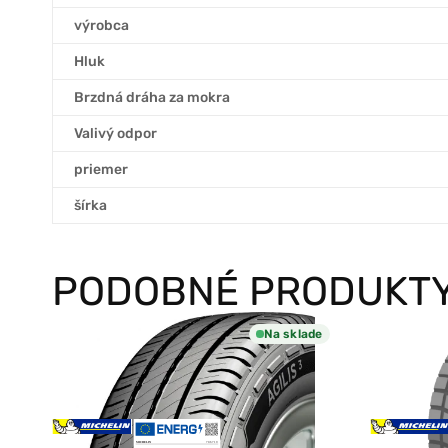
výrobca
Hluk
Brzdná dráha za mokra
Valivý odpor
priemer
šírka
PODOBNÉ PRODUKT
Na sklade