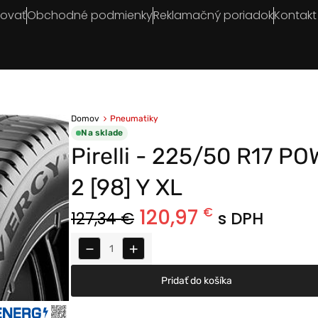
povať
Obchodné podmienky
Reklamačný poriadok
Kontakt
Domov
Pneumatiky
Na sklade
Pirelli - 225/50 R17 P
2 [98] Y XL
120,97
€
127,34
€
s DPH
−
+
Pridať do košíka