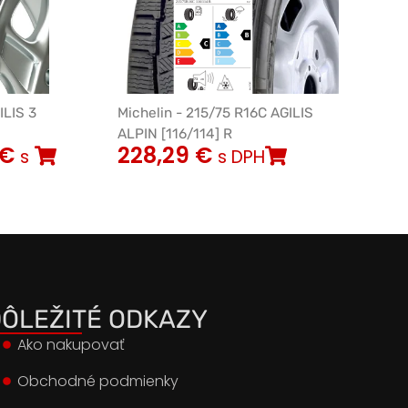
ILIS 3
Michelin - 215/75 R16C AGILIS
ALPIN [116/114] R
€
228,29
€
s
s DPH
ÔLEŽITÉ ODKAZY
Ako nakupovať
Obchodné podmienky