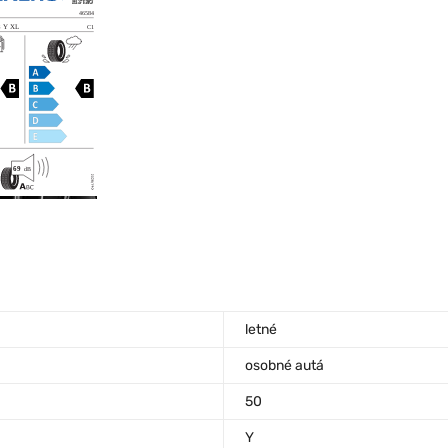
letné
osobné autá
50
Y