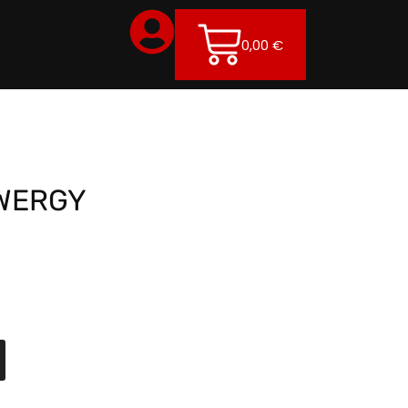
0,00
€
OWERGY