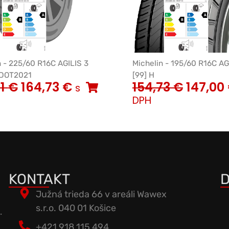
n - 225/60 R16C AGILIS 3
Michelin - 195/60 R16C AG
 DOT2021
[99] H
41
€
164,73
€
154,73
€
147,00
s
DPH
KONTAKT
D
Južná trieda 66 v areáli Wawex
s.r.o. 040 01 Košice
.
+421 918 115 494