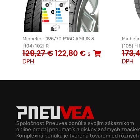
Michelin - 195/70 R15C AGILIS 3
Micheli
[104/102] R
[105] H
129,27
€
122,80
€
173,
s
DPH
DPH
Spoločnosť Pneuvea ponúka svojim zákazníkom
online predaj pneumatík a diskov známych značiek
Komplexná ponuka je tvorená tovarom od rôznych