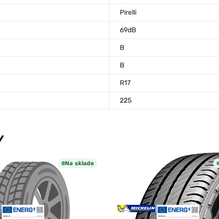
Pirelli
69dB
B
B
R17
225
Y
Na sklade