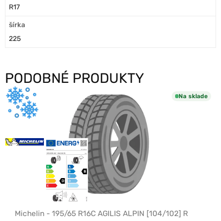
R17
šírka
225
PODOBNÉ PRODUKTY
Na sklade
Michelin - 195/65 R16C AGILIS ALPIN [104/102] R