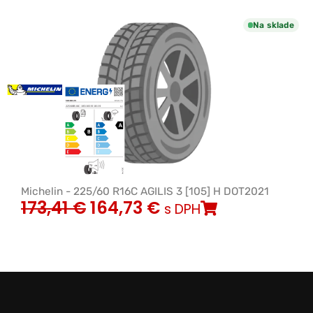
Na sklade
Michelin - 225/60 R16C AGILIS 3 [105] H DOT2021
173,41
€
164,73
€
s DPH