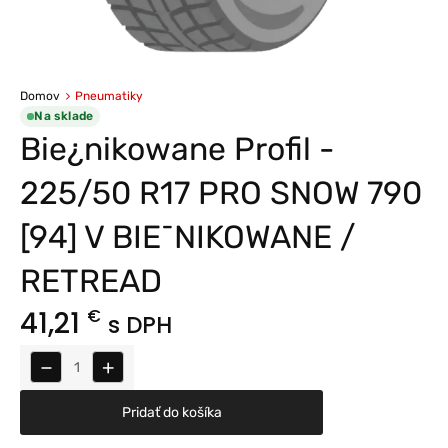
Domov
Pneumatiky
Na sklade
Bie¿nikowane Profil -
225/50 R17 PRO SNOW 790
[94] V BIE¯NIKOWANE /
RETREAD
41,21
€
s DPH
−
+
Pridať do košíka