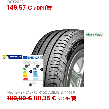
DOT2022
149,57
€
s DPH
Na sklade
Michelin - 215/75 R16C AGILIS 3 [116] R
190,90
€
181,35
€
s DPH