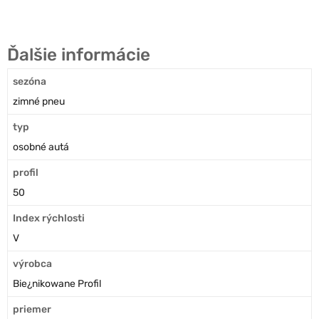
Ďalšie informácie
sezóna
zimné pneu
typ
osobné autá
profil
50
Index rýchlosti
V
výrobca
Bie¿nikowane Profil
priemer