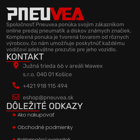
Spoločnosť Pneuvea ponúka svojim zákazníkom
online predaj pneumatík a diskov známych značiek.
Komplexná ponuka je tvorená tovarom od rôznych
výrobcov, čo nám umožňuje poskytnúť každému
vodičovi adekvátne prezutie pre jeho vozidlo.
KONTAKT
Južná trieda 66 v areáli Wawex
s.r.o. 040 01 Košice
+421 918 115 494
eshop@pneuvea.sk
DÔLEŽITÉ ODKAZY
Ako nakupovať
Obchodné podmienky
Reklamačný poriadok