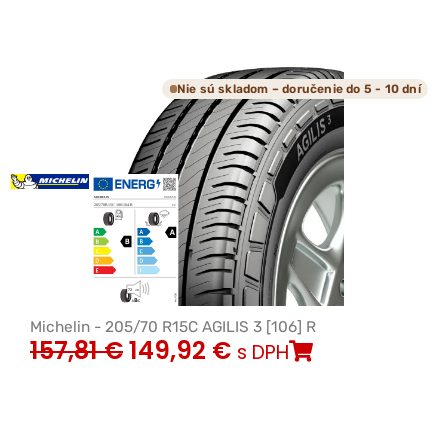
Nie sú skladom – doručenie do 5 - 10 dní
Michelin - 205/70 R15C AGILIS 3 [106] R
157,81
€
149,92
€
s DPH