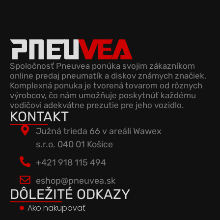
Spoločnosť Pneuvea ponúka svojim zákazníkom
online predaj pneumatík a diskov známych značiek.
Komplexná ponuka je tvorená tovarom od rôznych
výrobcov, čo nám umožňuje poskytnúť každému
vodičovi adekvátne prezutie pre jeho vozidlo.
KONTAKT
Južná trieda 66 v areáli Wawex
s.r.o. 040 01 Košice
+421 918 115 494
eshop@pneuvea.sk
DÔLEŽITÉ ODKAZY
Ako nakupovať