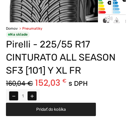
Domov
Pneumatiky
Na sklade
Pirelli - 225/55 R17
CINTURATO ALL SEASON
SF3 [101] Y XL FR
152,03
€
160,04
€
s DPH
−
+
Pridať do košíka