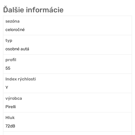
Ďalšie informácie
sezóna
celoročné
typ
osobné autá
profil
55
Index rýchlosti
Y
výrobca
Pirelli
Hluk
72dB