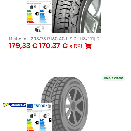
Michelin - 205/75 R16C AGILIS 3 [113/111] R
179,33
€
170,37
€
s DPH
Na sklade