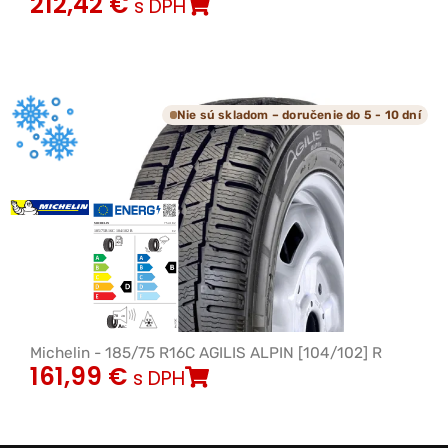
212,42
€
s DPH
Nie sú skladom – doručenie do 5 - 10 dní
Michelin - 185/75 R16C AGILIS ALPIN [104/102] R
161,99
€
s DPH