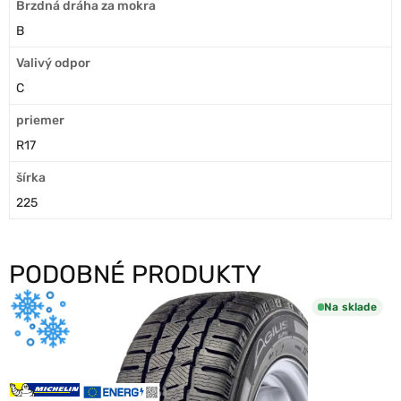
Brzdná dráha za mokra
B
Valivý odpor
C
priemer
R17
šírka
225
PODOBNÉ PRODUKTY
Na sklade