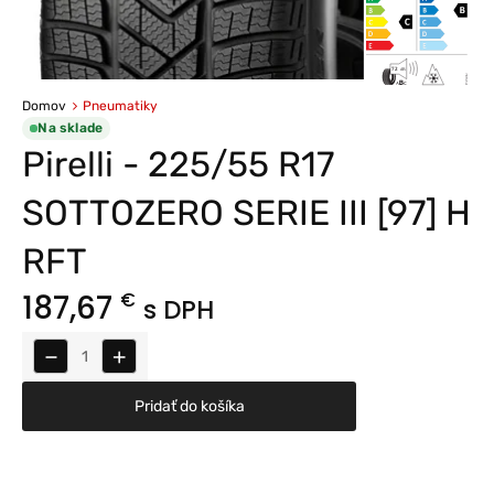
Domov
Pneumatiky
Na sklade
Pirelli - 225/55 R17
SOTTOZERO SERIE III [97] H
RFT
187,67
€
s DPH
−
+
Pridať do košíka