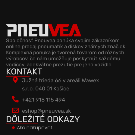
Spoločnosť Pneuvea ponúka svojim zákazníkom
online predaj pneumatík a diskov známych značiek.
Komplexná ponuka je tvorená tovarom od rôznych
výrobcov, čo nám umožňuje poskytnúť každému
vodičovi adekvátne prezutie pre jeho vozidlo.
KONTAKT
Južná trieda 66 v areáli Wawex
s.r.o. 040 01 Košice
+421 918 115 494
eshop@pneuvea.sk
DÔLEŽITÉ ODKAZY
Ako nakupovať