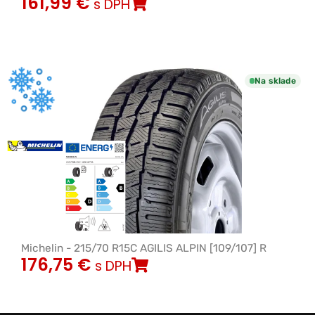
161,99
€
s DPH
Na sklade
Michelin - 215/70 R15C AGILIS ALPIN [109/107] R
176,75
€
s DPH