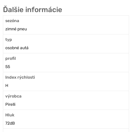
Ďalšie informácie
sezóna
zimné pneu
typ
osobné autá
profil
55
Index rýchlosti
H
výrobca
Pirelli
Hluk
72dB