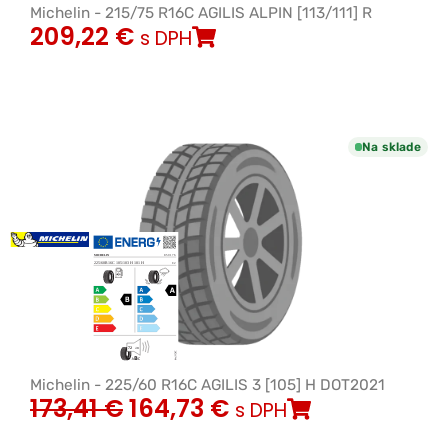
Michelin - 215/75 R16C AGILIS ALPIN [113/111] R
209,22
€
s DPH
Na sklade
Michelin - 225/60 R16C AGILIS 3 [105] H DOT2021
173,41
€
164,73
€
s DPH