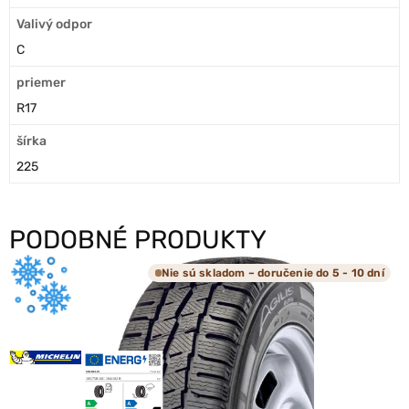
Valivý odpor
C
priemer
R17
šírka
225
PODOBNÉ PRODUKTY
Nie sú skladom – doručenie do 5 - 10 dní