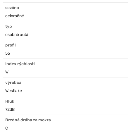
sezóna
celoročné
typ
osobné autá
profil
55
Index rýchlosti
W
výrobca
Westlake
Hluk
72dB
Brzdná dráha za mokra
C