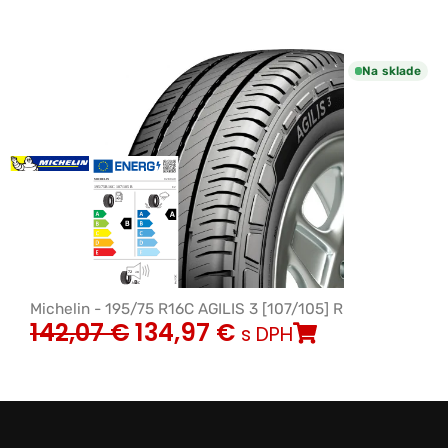
Na sklade
Michelin - 195/75 R16C AGILIS 3 [107/105] R
142,07
€
134,97
€
s DPH