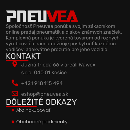
Spoločnosť Pneuvea ponúka svojim zákazníkom
online predaj pneumatík a diskov známych značiek.
Komplexná ponuka je tvorená tovarom od rôznych
výrobcov, čo nám umožňuje poskytnúť každému
vodičovi adekvátne prezutie pre jeho vozidlo.
KONTAKT
Južná trieda 66 v areáli Wawex
s.r.o. 040 01 Košice
+421 918 115 494
eshop@pneuvea.sk
DÔLEŽITÉ ODKAZY
Ako nakupovať
Obchodné podmienky