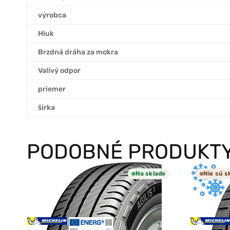
výrobca
Hluk
Brzdná dráha za mokra
Valivý odpor
priemer
šírka
PODOBNÉ PRODUKT
Na sklade
Nie sú s