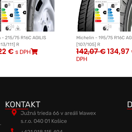
n - 215/75 R16C AGILIS
Michelin - 195/75 R16C AG
13/111] R
[107/105] R
22
€
142,07
€
134,97
s DPH
DPH
KONTAKT
D
Južná trieda 66 v areáli Wawex
s.r.o. 040 01 Košice
.