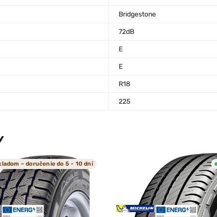
Bridgestone
72dB
E
E
R18
225
Y
kladom – doručenie do 5 - 10 dní