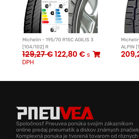
Michelin - 195/70 R15C AGILIS 3
Micheli
[104/102] R
ALPIN [1
129,27
€
122,80
€
209,
s
DPH
Spoločnosť Pneuvea ponúka svojim zákazníkom
online predaj pneumatík a diskov známych značiek
Komplexná ponuka je tvorená tovarom od rôznych