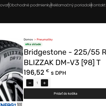
povať
Obchodné podmienky
Reklamačný poriadok
Kontakt
Domov
Pneumatiky
Na sklade
Bridgestone - 225/55 
BLIZZAK DM-V3 [98] T
196,52
€
s DPH
−
+
Pridať do košíka