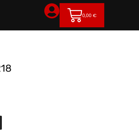
0,00
€
R18