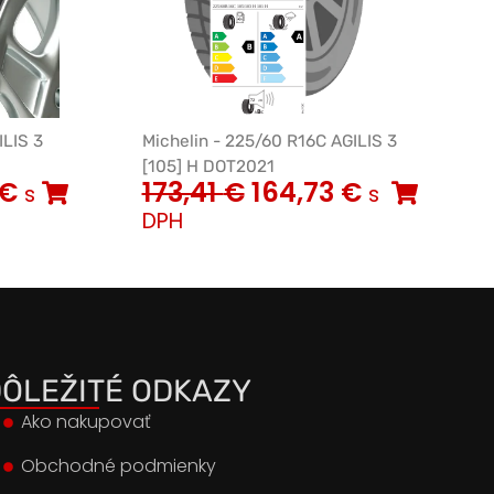
ILIS 3
Michelin - 225/60 R16C AGILIS 3
[105] H DOT2021
€
173,41
€
164,73
€
s
s
DPH
ÔLEŽITÉ ODKAZY
Ako nakupovať
Obchodné podmienky