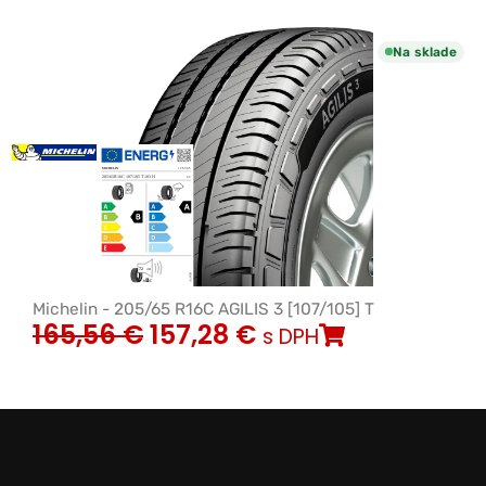
Na sklade
Michelin - 205/65 R16C AGILIS 3 [107/105] T
165,56
€
157,28
€
s DPH