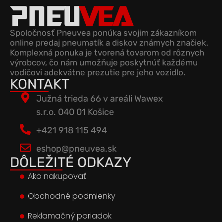
Spoločnosť Pneuvea ponúka svojim zákazníkom
online predaj pneumatík a diskov známych značiek.
Komplexná ponuka je tvorená tovarom od rôznych
výrobcov, čo nám umožňuje poskytnúť každému
vodičovi adekvátne prezutie pre jeho vozidlo.
KONTAKT
Južná trieda 66 v areáli Wawex
s.r.o. 040 01 Košice
+421 918 115 494
eshop@pneuvea.sk
DÔLEŽITÉ ODKAZY
Ako nakupovať
Obchodné podmienky
Reklamačný poriadok