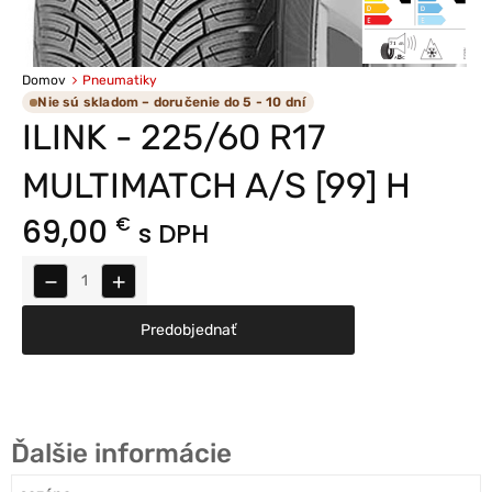
Domov
Pneumatiky
Nie sú skladom – doručenie do 5 - 10 dní
ILINK - 225/60 R17
MULTIMATCH A/S [99] H
69,00
€
s DPH
−
+
Predobjednať
Ďalšie informácie