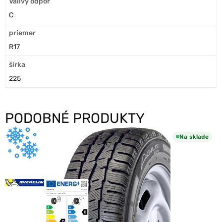
Valivý odpor
C
priemer
R17
šírka
225
PODOBNÉ PRODUKTY
Na sklade