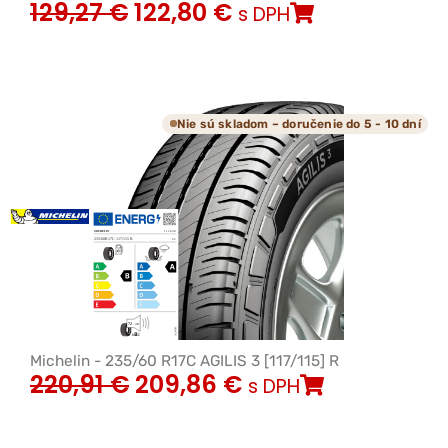
129,27
€
122,80
€
s DPH
Nie sú skladom – doručenie do 5 - 10 dní
Michelin - 235/60 R17C AGILIS 3 [117/115] R
220,91
€
209,86
€
s DPH