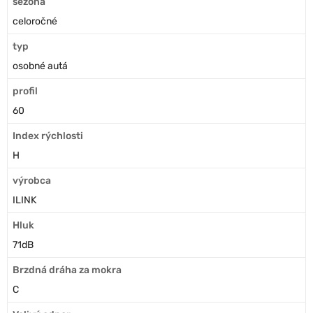
sezóna
celoročné
typ
osobné autá
profil
60
Index rýchlosti
H
výrobca
ILINK
Hluk
71dB
Brzdná dráha za mokra
C