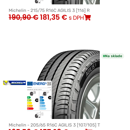
Michelin - 215/75 R16C AGILIS 3 [116] R
190,90
€
181,35
€
s DPH
Na sklade
Michelin - 205/65 R16C AGILIS 3 [107/105] T