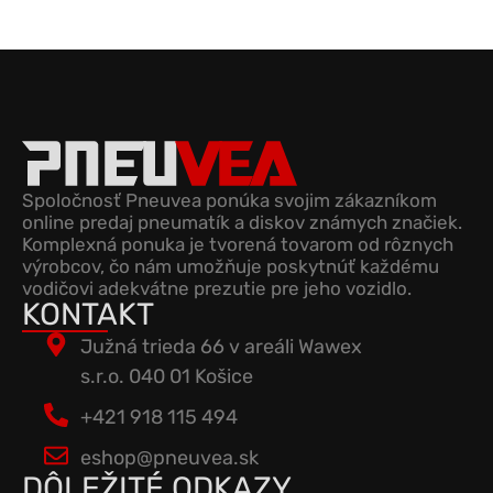
Spoločnosť Pneuvea ponúka svojim zákazníkom
online predaj pneumatík a diskov známych značiek.
Komplexná ponuka je tvorená tovarom od rôznych
výrobcov, čo nám umožňuje poskytnúť každému
vodičovi adekvátne prezutie pre jeho vozidlo.
KONTAKT
Južná trieda 66 v areáli Wawex
s.r.o. 040 01 Košice
+421 918 115 494
eshop@pneuvea.sk
DÔLEŽITÉ ODKAZY