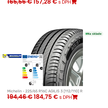
165,56
€
157,28
€
s DPH
Na sklade
Michelin - 225/65 R16C AGILIS 3 [112/110] R
194,46
€
184,75
€
s DPH