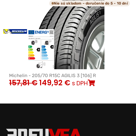
Nie sú skladom – doručenie do 5 - 10 dní
Michelin - 205/70 R15C AGILIS 3 [106] R
157,81
€
149,92
€
s DPH