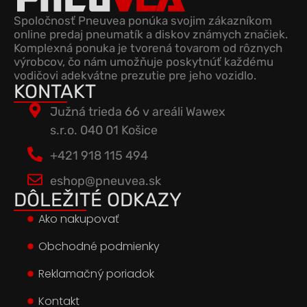
Spoločnosť Pneuvea ponúka svojim zákazníkom
online predaj pneumatík a diskov známych značiek.
Komplexná ponuka je tvorená tovarom od rôznych
výrobcov, čo nám umožňuje poskytnúť každému
vodičovi adekvátne prezutie pre jeho vozidlo.
KONTAKT
Južná trieda 66 v areáli Wawex
s.r.o. 040 01 Košice
+421 918 115 494
eshop@pneuvea.sk
DÔLEŽITÉ ODKAZY
Ako nakupovať
Obchodné podmienky
Reklamačný poriadok
Kontakt