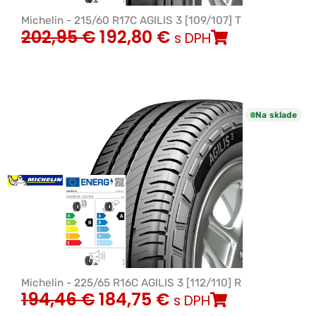
Michelin - 215/60 R17C AGILIS 3 [109/107] T
202,95
€
192,80
€
s DPH
Na sklade
Michelin - 225/65 R16C AGILIS 3 [112/110] R
194,46
€
184,75
€
s DPH