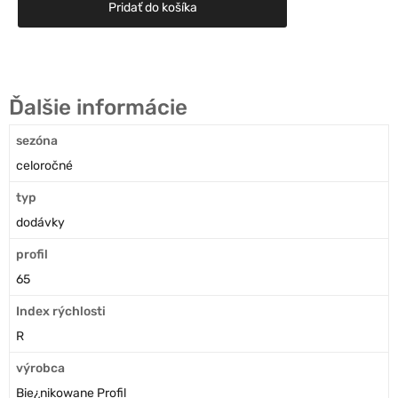
Pridať do košíka
Ďalšie informácie
sezóna
celoročné
typ
dodávky
profil
65
Index rýchlosti
R
výrobca
Bie¿nikowane Profil