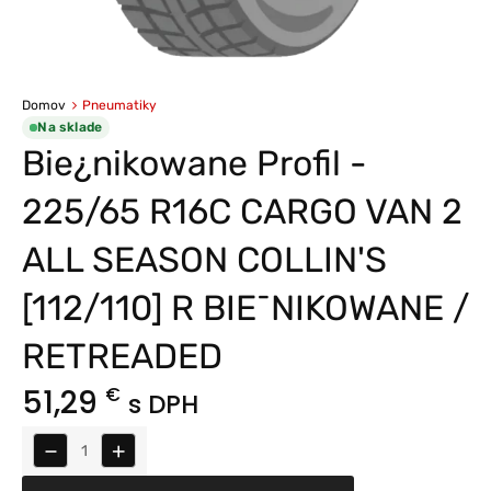
Domov
Pneumatiky
Na sklade
Bie¿nikowane Profil -
225/65 R16C CARGO VAN 2
ALL SEASON COLLIN'S
[112/110] R BIE¯NIKOWANE /
RETREADED
51,29
€
s DPH
−
+