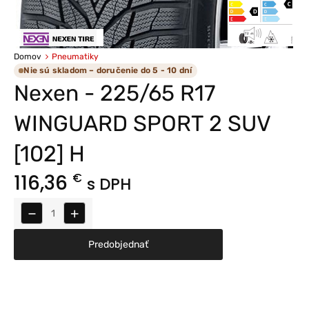
Domov
Pneumatiky
Nie sú skladom – doručenie do 5 - 10 dní
Nexen - 225/65 R17
WINGUARD SPORT 2 SUV
[102] H
116,36
€
s DPH
−
+
Predobjednať