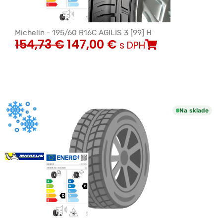
Michelin - 195/60 R16C AGILIS 3 [99] H
154,73
€
147,00
€
s DPH
Na sklade