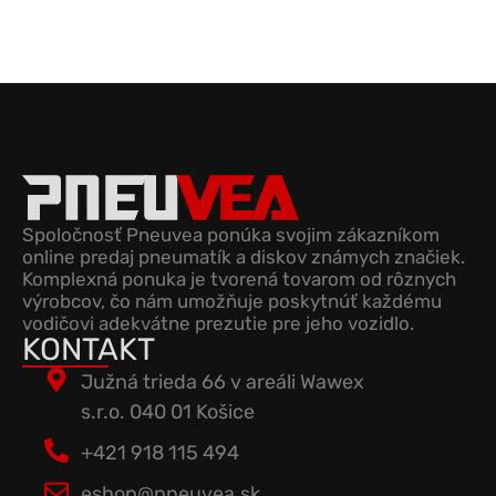
Spoločnosť Pneuvea ponúka svojim zákazníkom
online predaj pneumatík a diskov známych značiek.
Komplexná ponuka je tvorená tovarom od rôznych
výrobcov, čo nám umožňuje poskytnúť každému
vodičovi adekvátne prezutie pre jeho vozidlo.
KONTAKT
Južná trieda 66 v areáli Wawex
s.r.o. 040 01 Košice
+421 918 115 494
eshop@pneuvea.sk