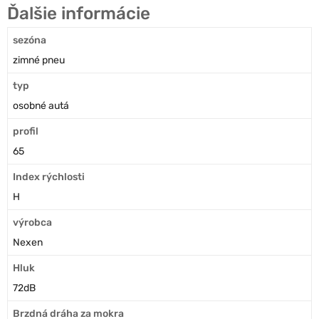
Ďalšie informácie
sezóna
zimné pneu
typ
osobné autá
profil
65
Index rýchlosti
H
výrobca
Nexen
Hluk
72dB
Brzdná dráha za mokra