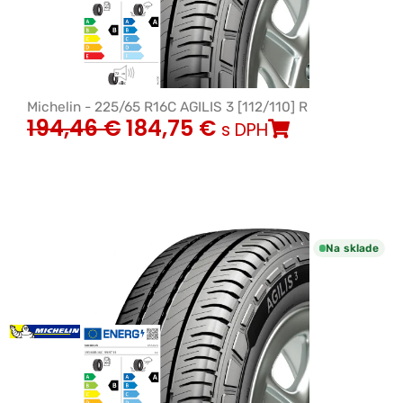
Michelin - 225/65 R16C AGILIS 3 [112/110] R
194,46
€
184,75
€
s DPH
Na sklade